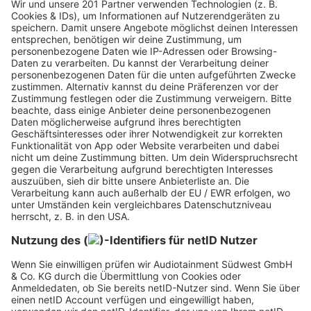
und zwar, dass der Track nicht vor
Tupacs
vermeintlichem Tod vor fast 20 Jahren
entstanden sein kann. Es werden nämlich
haufenweise Rapper erwähnt, die überhaupt erst
in diesem Jahrhundert bekannt wurden und die
wohl noch nicht mal ein Mikrophon in der Hand
gehalten haben, als Shakur bereits seine
musikalischen Höchstzeiten erlebt hat.
"Ich bin besser als ihr alle. Ich bin zurück." Mit
diesen Worten und ein paar Beleidigungen
zwischendrin startet der Song, Und jeder kriegt
sein Fett weg, egal ob es nun
Lil Wayne
,
Kanye
West
,
Jay Z
, Dr Dre,
50 Cent
oder
Drake
ist. Ihr
denkt, das wär schon alles? Fehlanzeige, selbst der
"Rap God"
Eminem
wurde hier negativ erwähnt.