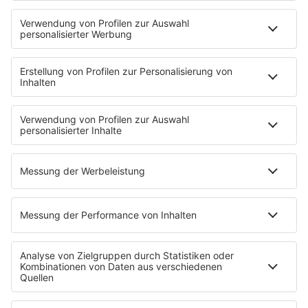
HOME
INFOS
Kontakt
Jobs & Praktika
Pressekontakt
Presse & Downloads
Wetter
EMPFANG
Übersicht
bigFM App
radio.de
radioplayer.de
Partner