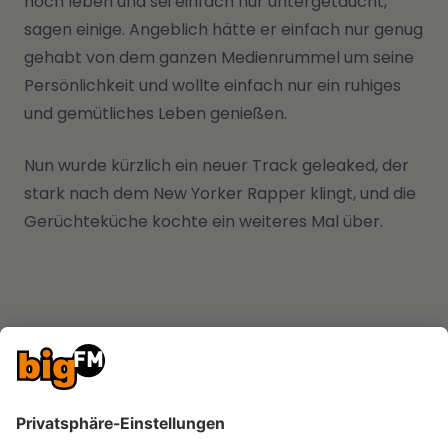
noch leben und sei einfach nur untergetaucht,
sagen einige. Angeblich hätte er einfach nur genug
gehabt von dem ganzen Medienrummel um seine
Persönlichkeit und wollte einfach nur ein ruhiges
und gemütliches Leben genießen.
Nun wurde kürzlich ein neuer Track geleaked, der
stark nach dem New Yorker Rapper klingt, und die
Gerüchteküche kochte ein weiteres Mal über.
Ist der Song wirklich von ihm?
Egal, was nun in Foren geschrieben und in Medien
berichtet wird. Fest steht auf jeden Fall nur eines,