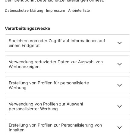
Fitnessstudio reicht deutlich leisere
Musik aus und das schützt gleichzeitig
unser Gehör.
MEHR LESEN
VORHERIGE
NÄCHSTE
HOME
INFOS
Kontakt