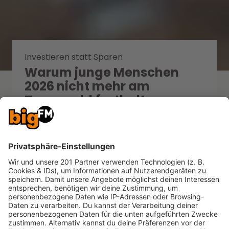
Investieren statt Sparen
Warum junge Menschen
2026 nicht mehr am
Tagesgeld festhalten
Heute erwarten Menschen schnelle,
digitale Lösungen – auch beim Geld.
Doch klassisches Sparen reicht nicht
mehr, weil es Vermögen real
schrumpfen lässt.
MEHR LESEN