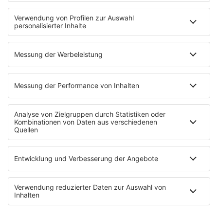
Jobs & Praktika
Pressekontakt
Presse & Downloads
Wetter
EMPFANG
Übersicht
bigFM App
radio.de
radioplayer.de
Partner
WERBUNG
Leistungen und Produkte
Mediadaten und Preisliste
Ansprechpartner