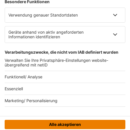
RECHTLICHES
Impressum
Datenschutz
Datenschutzeinstellungen
Datenverarbeitung bei Gewinnspielen
Teilnahmebedingungen
Gewinnspielregeln Social Media
Bildnachweise
KI-Leitlinie
© bigFM - Eine Marke der Audiotainment Südwest GmbH &
Co. KG