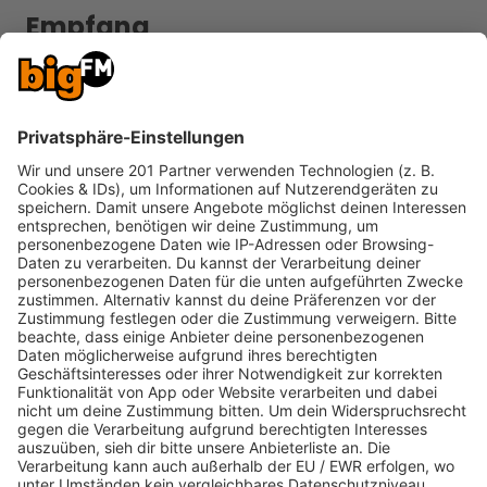
Empfang
Hier findet ihr alle Infos, wie ihr uns am
besten empfangen könnt. Über UKW, DAB+,
App, Smart Speaker, verfügbare Kabelnetze
und Streaming-Anbieter.
MEHR LESEN
Kontakt
Du hast eine Frage oder willst einfach mal
durchklingeln? Hier findest Du alle
Informationen ...