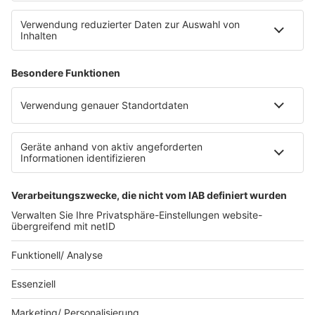
Leistungen und Produkte
Mediadaten und Preisliste
Ansprechpartner
RECHTLICHES
Impressum
Datenschutz
Datenschutzeinstellungen
Datenverarbeitung bei Gewinnspielen
Teilnahmebedingungen
Gewinnspielregeln Social Media
Bildnachweise
KI-Leitlinie
© bigFM - Eine Marke der Audiotainment Südwest GmbH &