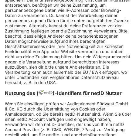
und Frauenkörper, sowie über ihre Einwilligung und
das Vertrauen sprechen.
“Ab jetzt geht es darum, mir die Kraft
zurückzuholen, sie zu präsentieren und nicht
auszunutzen. Ich lasse mich nicht mehr in Besitz
nehmen. […] Du kannst mich trotzdem als Vorbild
nehmen, obwohl ich dich anmache”, erklärte die
19-Jährige im Preview der Zeitschrift.