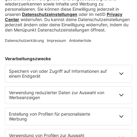
Am Freitag, den 07. Mai 2021 wird die britische
Vogue auf den Markt kommen. Nur wenige
Wochen später wird Billie Eilish ihr zweites
Studioalbum “
Happier Than Ever
” releasen und
präsentierte bereits den Titelsong zum
LongPlayer.