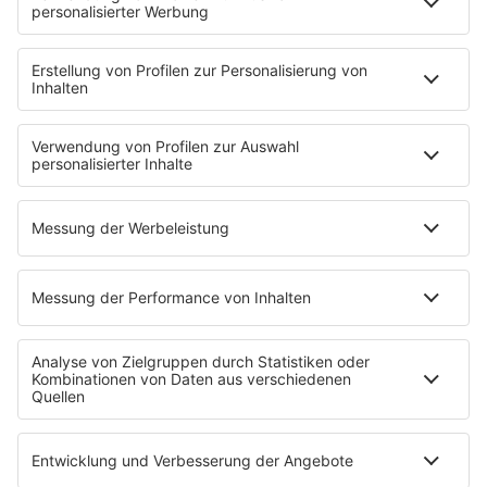
HOME
INFOS
Kontakt
Jobs & Praktika
Pressekontakt
Presse & Downloads
Wetter
EMPFANG
Übersicht
bigFM App
radio.de
radioplayer.de
Partner
WERBUNG