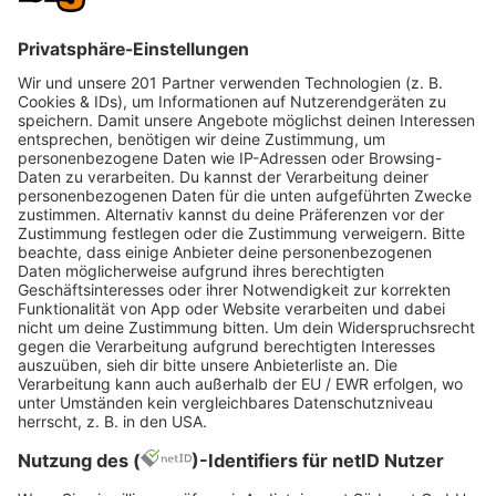
Auch das Alter des Gegenübers lässt sich mithilfe
der Stimme schätzen. Denn die vergangenen
Lebensjahre können mitbestimmen, wie eine
Stimme klingt. In der Pubertät wachsen sowohl der
Kehlkopf als auch die Stimmbänder. Dadurch sind
die Stimmen Erwachsener tiefer als jene von
Kindern.
Mit zunehmendem Alter verknorpelt die
Stimmritze. Gewebe kann verschwinden und
sowohl Atem- als auch Sprechmuskulatur leiern
langsam aus. Dadurch lässt sich die Stimme
schwieriger kontrollieren. Sie kann knarzen oder
sich zittrig anhören.