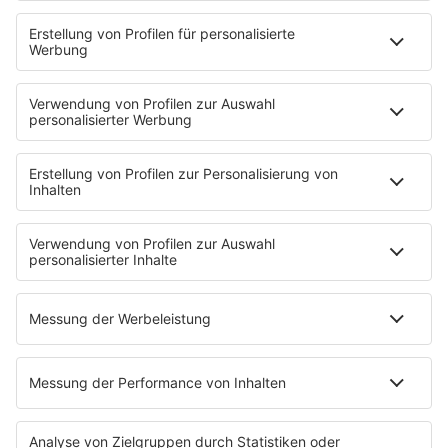
HOME
INFOS
Kontakt
Jobs & Praktika
Pressekontakt
Presse & Downloads
Wetter
EMPFANG
Übersicht
bigFM App
radio.de
radioplayer.de