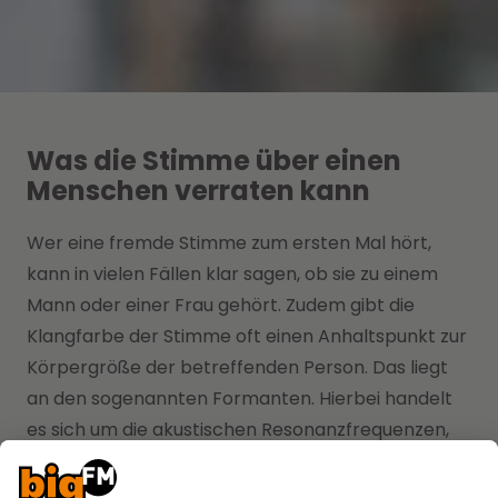
Was die Stimme über einen
Menschen verraten kann
Wer eine fremde Stimme zum ersten Mal hört,
kann in vielen Fällen klar sagen, ob sie zu einem
Mann oder einer Frau gehört. Zudem gibt die
Klangfarbe der Stimme oft einen Anhaltspunkt zur
Körpergröße der betreffenden Person. Das liegt
an den sogenannten Formanten. Hierbei handelt
es sich um die akustischen Resonanzfrequenzen,
die durch den menschlichen Sprechtrakt
entstehen.