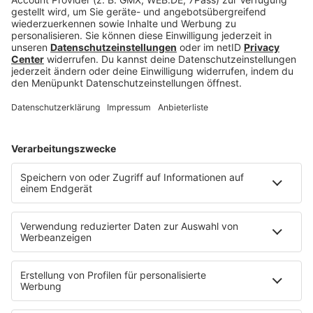
identifizieren. Ich hab gemerkt, dass ich wie die
Rapper werde, zu denen ich als Kind früher
aufgeschaut habe. Ich hab LL Cool J und die
Beastie Boys geliebt. Und selbst, wenn keiner ihre
Musik verstanden hat, war das egal – ich hab sie
verstanden.
Dies hab ich versucht, den Leuten auf dem Track
zu erklären. Ihr gebt vielleicht einen Scheiß auf
mich, aber irgendwo in Nebraska oder so gibt es
ein Kind, welches mich versteht. Mir doch egal, ob
ihr zuhört, denn er hört zu. An den einen richte ich
meine Songs.“