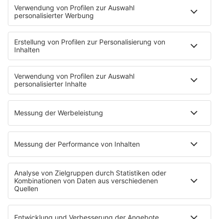
HOME
INFOS
Kontakt
Jobs & Praktika
Pressekontakt
Presse & Downloads
Wetter
EMPFANG
Übersicht
bigFM App
radio.de
radioplayer.de
Partner
WERBUNG