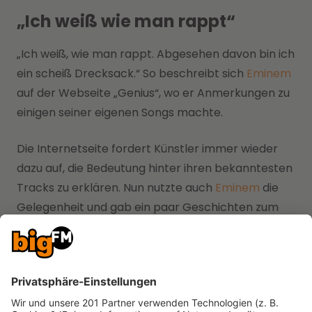
„Ich weiß wie man rappt“
„Ich weiß, wie man rappt. Abgesehen davon bin ich
ein scheiß Drecksack.“ So beschreibt sich
Eminem
auf der Webseite „Genius“, wo er Anmerkungen zu
einigen seiner eigenen Songs machte.
Die Internetseite fordert Künstler immer wieder
dazu auf, die Bedeutung hinter ihren bekanntesten
Tracks zu erklären. Nun nutzte auch
Eminem
die
Gelegenheit und gab ein paar Geschichten zum
Besten, wie es zu manchen seiner Songs kam.