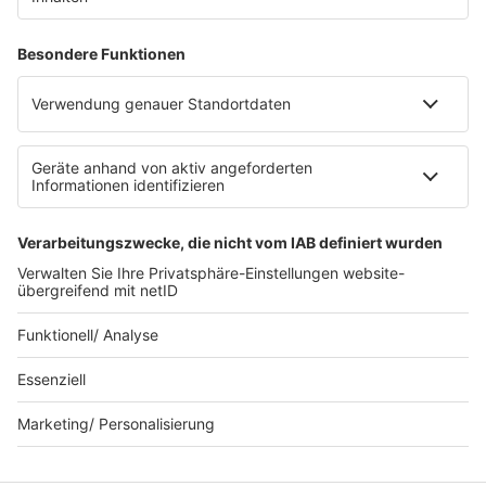
RECHTLICHES
Impressum
Datenschutz
Datenschutzeinstellungen
Datenverarbeitung bei Gewinnspielen
Teilnahmebedingungen
Gewinnspielregeln Social Media
Bildnachweise
KI-Leitlinie
© bigFM - Eine Marke der Audiotainment Südwest GmbH &
Co. KG