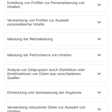
Kontakt
Jobs & Praktika
Pressekontakt
Presse & Downloads
Wetter
EMPFANG
Übersicht
bigFM App
radio.de
radioplayer.de
Partner
WERBUNG
Leistungen und Produkte
Mediadaten und Preisliste
Ansprechpartner