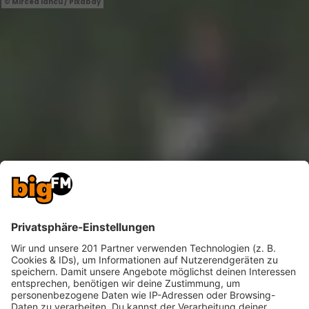
Mircea Iancu / Pixabay
Sound, Selfcare & Slow Culture
Während frühere Generationen über Work-Life-
Balance sprachen, lebt 2025 die Idee einer Slow
Culture, also eines entschleunigten Lebensstils, in
dem Musik, Bewegung und Achtsamkeit