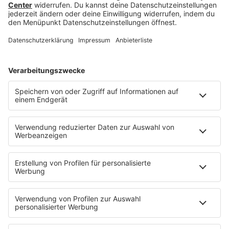
Green Frequencies ist mehr als ein Trend. Musik
wird zum Medium der Heilung, der
Selbstfürsorge und der mentalen Stabilität.
Zwischen Ambient-Sounds und medizinischer
Achtsamkeit entsteht eine neue Definition von
Wellness. 2025 sucht eine ganze Generation nach
der Balance zwischen Lärm und Loslassen. Und
manchmal reicht ein sanfter Beat, um genau
diesen Moment der Ruhe zu finden.
HOME
INFOS