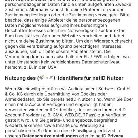
ineinandergreifen. Playlists werden zur Meditation,
Clubs verwandeln sich in Räume der Entspannung,
und DJs legen statt Drops lieber Deep Slow Beats
auf. Diese Entwicklung spiegelt einen
gesellschaftlichen Wandel wider, der weg von der
ständigen Produktivität geht. Selbst große Marken
reagieren auf diese Entwicklung. So entwickeln
zum Beispiel Streamingdienste Mindfulness
Channels, Fitnessstudios setzen auf Chill Flow
Sessions und Modekampagnen arbeiten mit
Sounddesignern zusammen, um Gefühle von Ruhe
und Erdung zu erzeugen.
Fazit: Die Zukunft klingt ruhig