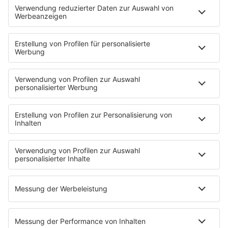
EMPFANG
Übersicht
bigFM App
radio.de
radioplayer.de
Partner
WERBUNG
Leistungen und Produkte
Mediadaten und Preisliste
Ansprechpartner
RECHTLICHES
Impressum
Datenschutz
Datenschutzeinstellungen
Datenverarbeitung bei Gewinnspielen