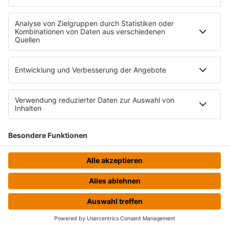
Teilnahmebedingungen
Gewinnspielregeln Social Media
Bildnachweise
KI-Leitlinie
© bigFM - Eine Marke der Audiotainment Südwest GmbH &
Co. KG
HOME
STREAMS
MENÜ
LOGIN