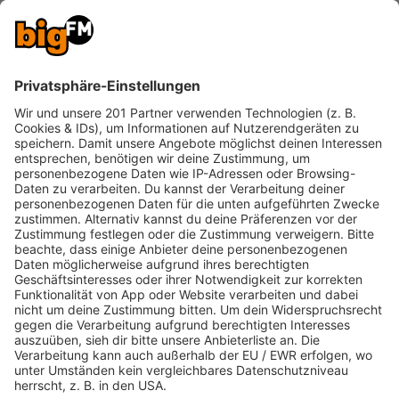
So geht's:
Speichere unsere WhatsApp-Nummer in
deinen Telefon-Kontakten.
Installiere WhatsApp auf deinem Smartphone,
falls du die App nicht bereits nutzt.
Öffne WhatsApp und schreibe uns eine
Nachricht.
Du bekommst nun unsere
Willkommensnachricht mit Hinweisen aus
Datenschutz und Teilnahmebedingungen.
Darunter befinden sich zwei Buttons.
Bist du mit unseren Bedingungen
einverstanden, klickst du auf "Ja" und wir
können mit dir in Kontakt treten.
Bei "Nein" werden deine Nachricht und deine