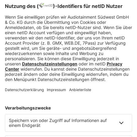
Kontaktdaten umgehend gelöscht.
Für Informationen zum Datenschutz bei Nutzung
der Kontaktaufnahme über WhatsApp
klicke bitte
hier
.
HOME
INFOS
Kontakt
Jobs & Praktika
Pressekontakt
Presse & Downloads
Wetter