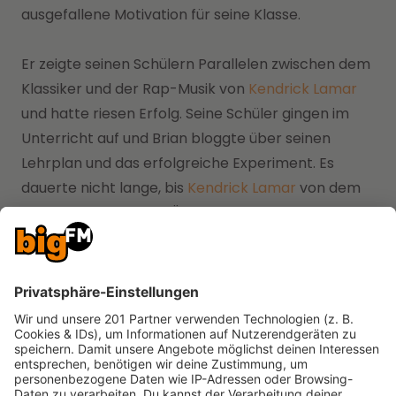
ausgefallene Motivation für seine Klasse.
Er zeigte seinen Schülern Parallelen zwischen dem
Klassiker und der Rap-Musik von
Kendrick Lamar
und hatte riesen Erfolg. Seine Schüler gingen im
Unterricht auf und Brian bloggte über seinen
Lehrplan und das erfolgreiche Experiment. Es
dauerte nicht lange, bis
Kendrick Lamar
von dem
Projekt hörte und zur Überraschung der Schüler
eine Unterrichtsstunde übernahm.
Schüler rappten vor Superstar
Rund 50 Schüler von Brian konnten an dem