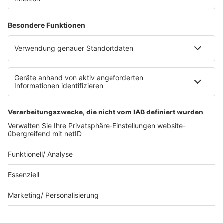
RECHTLICHES
Impressum
Datenschutz
Datenschutzeinstellungen
Datenverarbeitung bei Gewinnspielen
Teilnahmebedingungen
Gewinnspielregeln Social Media
Bildnachweise
KI-Leitlinie
© bigFM - Eine Marke der Audiotainment Südwest GmbH &
Co. KG