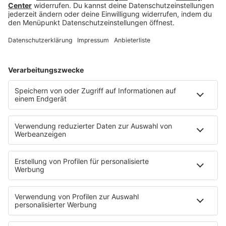
Privatkonzert für Schule
Der
Rapper
nahm sich ausgiebig Zeit für die
Schüler. „Ich höre richtig zu. Wenn wir das machen,
dann haben wir eine viel tiefere Verbindung als nur
zwischen Schüler und ‚Kendrick Lamar’. Es ist fast
als wären wir Freunde und Freunde hören einander
zu“, sagte der
Rapper
, bevor er ein Privatkonzert
für die Schule gab.
HOME
INFOS