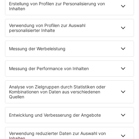
Kontakt
Jobs & Praktika
Pressekontakt
Presse & Downloads
Wetter
EMPFANG
Übersicht
bigFM App
radio.de
radioplayer.de
Partner
WERBUNG
Leistungen und Produkte
Mediadaten und Preisliste
Ansprechpartner