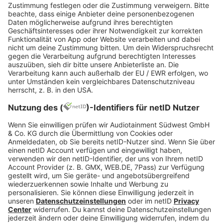
Weltrekord auf: 12,3 Millionen Spieler sollen zum
nächtlichen Zeitpunkt live mit am Start gewesen
sein und haben somit Marshmello und dessen zehn
Millionen Zuschauer vom Ingame-Thron gekickt.
Ob der Rapper mit den weiteren Daten noch mehr
Personen vor die Bildschirme locken kann?
Schließlich gibt es noch vier Möglichkeiten, sich
“Astronomical” anzuschauen. An diesen Daten
finden die nächsten Konzerte statt:
Freitag, 24. April 16:00 Uhr
Samstag, 25. April um 6:00 Uhr
Samstag, 25. April um 17:00 Uhr
Sonntag, 26. April um 0:00 Uhr