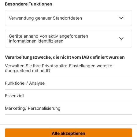
RECHTLICHES
Impressum
Datenschutz
Datenschutzeinstellungen
Datenverarbeitung bei Gewinnspielen
Teilnahmebedingungen
Gewinnspielregeln Social Media
Bildnachweise
KI-Leitlinie
© bigFM - Eine Marke der Audiotainment Südwest GmbH &
Co. KG