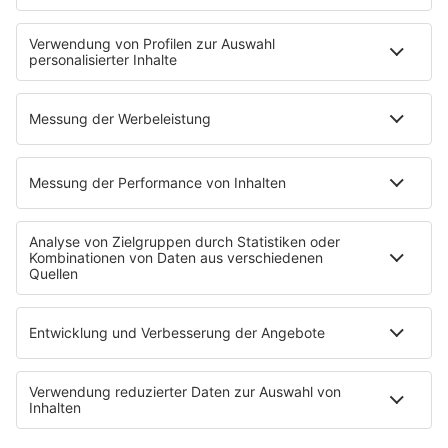
Jobs & Praktika
Pressekontakt
Presse & Downloads
Wetter
EMPFANG
Übersicht
bigFM App
radio.de
radioplayer.de
Partner
WERBUNG
Leistungen und Produkte
Mediadaten und Preisliste
Ansprechpartner