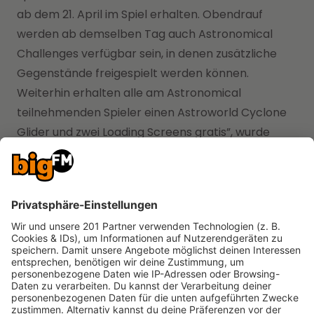
ab dem 21. April im Spiel erhalten. Obendrauf
werden ab demselben Tag auch Astronomical
Challenges verfügbar sein, in denen zusätzliche
Gegenstände freigespielt werden können.
Weiterhin erhalten alle am Astronomical
teilnehmenden Spieler einen Astroworld Cyclone
Glider und zwei Loading Screens gratis”, wurde
abschließend erklärt.
Und siehe da? Scott und seine Fans stellten mit der
ersten der fünf angedachten Shows einen neuen