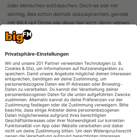
oder Menschen enttäuschen. Doch es war mir
wichtig, dies schon damals auszusprechen, gerade
mit Blick auf Dinge wie diese hier jetzt; denn, wissen
Sie, es wäre doch extrem befremdlich gewesen:
2021 bin ich noch Veganerin, und 2026 sitze ich
dann da, esse eine riesige Rippe und spiele auf
einer Rippenflöte."
bigFM Deutschlands
biggste Beats