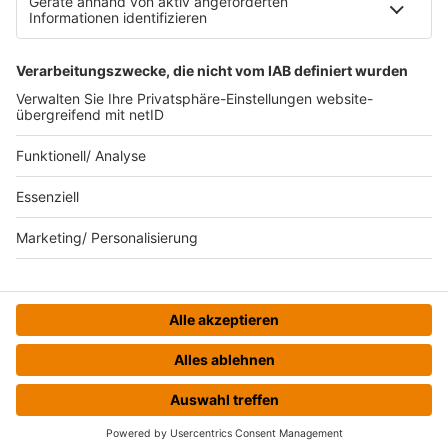
Datenverarbeitung bei Gewinnspielen
Teilnahmebedingungen
Gewinnspielregeln Social Media
Bildnachweise
KI-Leitlinie
© bigFM - Eine Marke der Audiotainment Südwest GmbH &
Co. KG
HOME
STREAMS
MENÜ
LOGIN