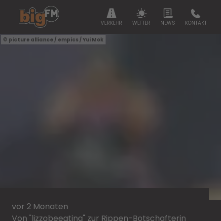
VERKEHR
WETTER
NEWS
KONTAKT
picture alliance / empics / Yui Mok
vor 2 Monaten
Von "lizzobeeating" zur Rippen-Botschafterin