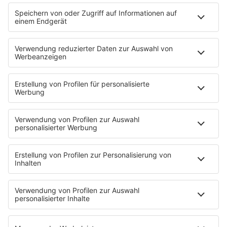
Es läuft:
OLIVER HELDENS mit LADY
HOME
INFOS
Kontakt
Jobs & Praktika
Pressekontakt
Presse & Downloads
Wetter