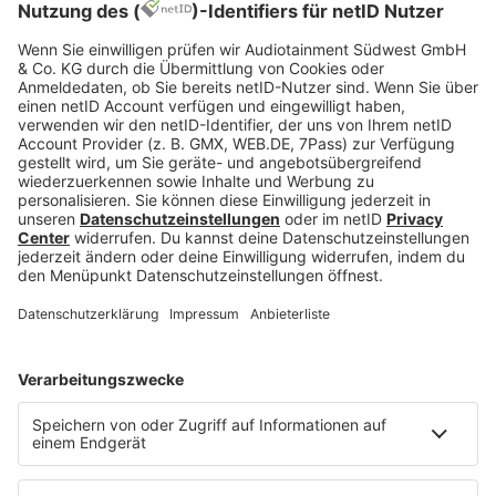
Jetzt abspielen
Es läuft:
STORMZY & ODEAL mit 24 HOURS