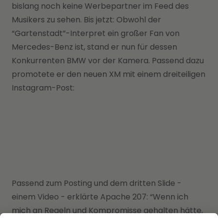
bislang noch keine Werbepartner im Feed des
Musikers zu sehen. Bis jetzt: Obwohl der
“Gartenstadt”-Interpret ein großer Fan von
Mercedes-Benz ist, stand er nun für dessen
Konkurrenten BMW vor der Kamera. Passend dazu
promotete er den neuen XM mit einem dreiteiligen
Instagram-Post:
Passend zum Posting und dem dritten Slide -
einem Video - erklärte Apache 207: “Wenn ich
mich an Regeln und Kompromisse gehalten hätte,