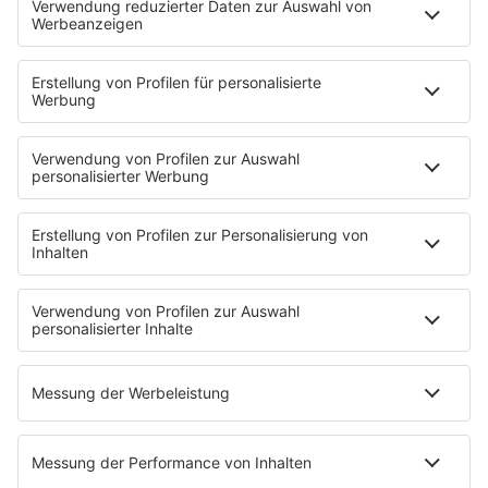
HOME
INFOS
Kontakt
Jobs & Praktika
Pressekontakt
Presse & Downloads
Wetter
EMPFANG
Übersicht
bigFM App