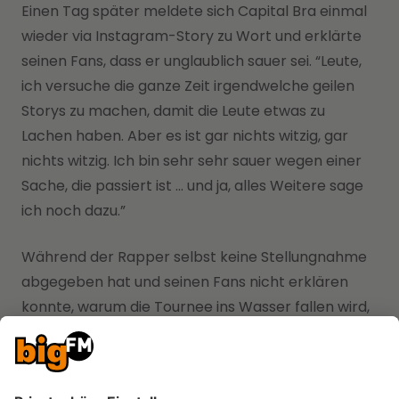
Einen Tag später meldete sich Capital Bra einmal
wieder via Instagram-Story zu Wort und erklärte
seinen Fans, dass er unglaublich sauer sei. “Leute,
ich versuche die ganze Zeit irgendwelche geilen
Storys zu machen, damit die Leute etwas zu
Lachen haben. Aber es ist gar nichts witzig, gar
nichts witzig. Ich bin sehr sehr sauer wegen einer
Sache, die passiert ist … und ja, alles Weitere sage
ich noch dazu.”
Während der Rapper selbst keine Stellungnahme
abgegeben hat und seinen Fans nicht erklären
konnte, warum die Tournee ins Wasser fallen wird,
haben seine Fans unter dem Capi-Post des
Veranstalters ihrem Frust freien Lauf gelassen: