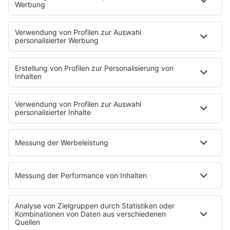
HOME
INFOS
Kontakt
Jobs & Praktika
Pressekontakt
Presse & Downloads
Wetter
EMPFANG
Übersicht
bigFM App
radio.de
radioplayer.de
Partner