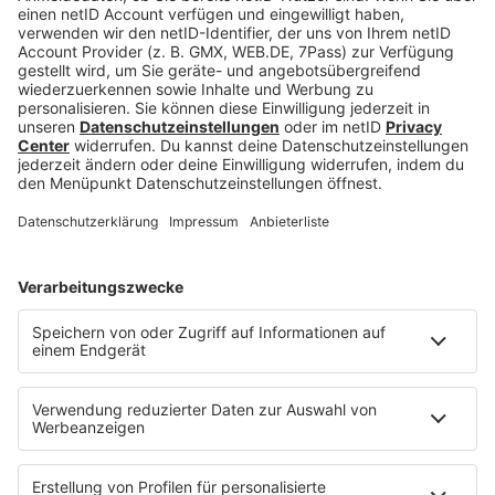
bigFM erklärte der Veranstalter “Stand In Front”
lediglich folgendes:
“Wir bedauern Ihnen mitteilen zu müssen, dass die
Capital Bra, Berlin Lebt 2 Arena Tour aufgrund
unvorhergesehener Umstände abgesagt werden
musste. Wir entschuldigen uns für die
Unannehmlichkeiten, die Ihnen dadurch
entstanden sind. Wenn Sie bereits ein Ticket
erworben haben, können Sie dieses bei dem
Ticketdienstleister zurückgeben, bei dem Sie ihr
Ticket gekauft haben. Die Rückerstattung Ihres
Kaufpreises erfolgt direkt über den Dienstleister.”