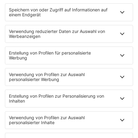
Es läuft:
THE SECOND VOICE mit LET ME BE
HOME
INFOS
Kontakt
Jobs & Praktika
Pressekontakt
Presse & Downloads
Wetter