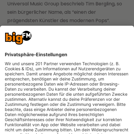
Universal Music Group beschrieb Tim Bergling, so
sein bürgerlicher Name, als “einen der
prägendsten Künstler des modernen Pops“.
bigFM Deutschlands
biggste Beats