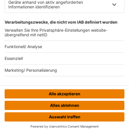
Datenverarbeitung bei Gewinnspielen
Teilnahmebedingungen
Gewinnspielregeln Social Media
Bildnachweise
KI-Leitlinie
© bigFM - Eine Marke der Audiotainment Südwest GmbH &
Co. KG
HOME
STREAMS
MENÜ
LOGIN