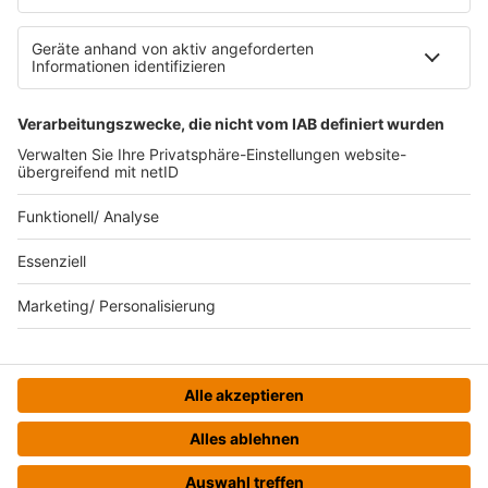
Datenschutzeinstellungen
Datenverarbeitung bei Gewinnspielen
Teilnahmebedingungen
Gewinnspielregeln Social Media
Bildnachweise
KI-Leitlinie
© bigFM - Eine Marke der Audiotainment Südwest GmbH &
Co. KG