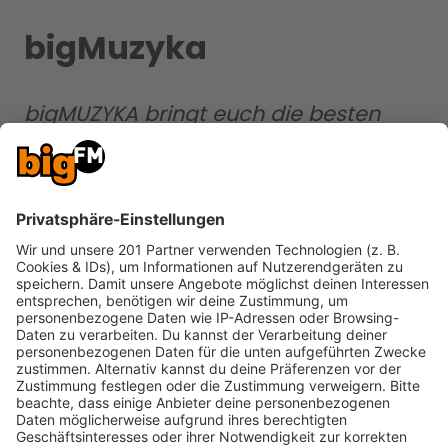
bigMuzyka
bigMUZYKA bringt euch die besten
und bekanntesten Tracks aus
Russland, Kasachstan oder der
Ukraine von heute und aus den letzten
Jahren.
bigMUZYKA