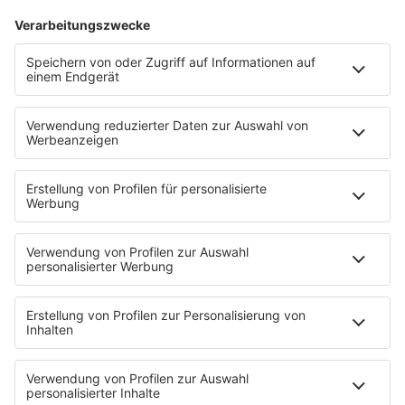
Es läuft:
IVAN VALEEV FEAT. ANDREY TORONTO mit
PYANAYA
HOME
INFOS
Kontakt
Jobs & Praktika
Pressekontakt
Presse & Downloads