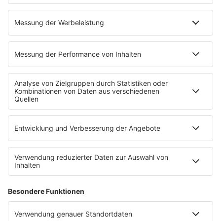
Wetter
EMPFANG
Übersicht
bigFM App
radio.de
radioplayer.de
Partner
WERBUNG
Leistungen und Produkte
Mediadaten und Preisliste
Ansprechpartner
RECHTLICHES
Impressum
Datenschutz