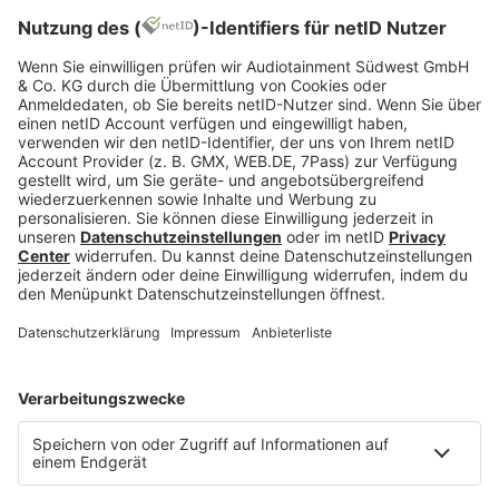
und lass dich von den Beats und Melodien in eine
Welt voller Musik entführen.
Ob es nun der mitreißende Rhythmus von “Magic
Moment” von Glockenbach & Chris de Sarandy
oder die träumerischen Klänge von “Memory Lane”
von Zara Larsson sind – jeder Song erzählt eine
Geschichte und lässt dich die Magie der Musik
erleben.
Fazit: Dein Soundtrack für jede Gelegenheit
Musik ist mehr als nur Unterhaltung – es ist ein
Lebensgefühl. Mit bigFM Just Music hast du den
perfekten Soundtrack für jede Gelegenheit. Also
schnapp dir deine Kopfhörer, dreh die Lautstärke