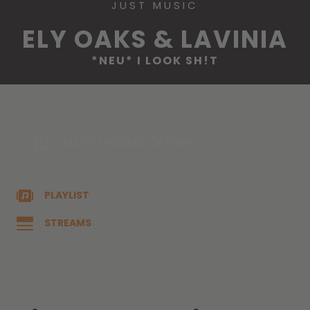
JUST MUSIC
ELY OAKS & LAVINIA
*NEU* I LOOK SH!T
ALLE STREAMS ÖFFNEN
PLAYLIST
STREAMS