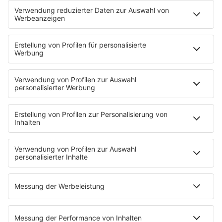
auf und mach dich bereit für den ultimativen
Musikgenuss. Tune in und lass die Party beginnen!
HOME
INFOS
Kontakt
Jobs & Praktika
Pressekontakt
Presse & Downloads
Wetter
EMPFANG
Übersicht