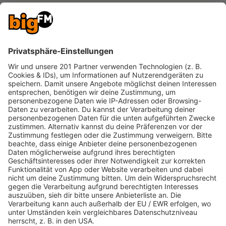
Die Musik bei bigFM Just Music bewegt und
inspiriert. Wenn du “Houdini” von Eminem hörst,
packen dich die kraftvollen Texte und bringen dich
zum Nachdenken. “Lunch” von Billie Eilish bringt
dich sofort in die richtige Stimmung, egal ob du
gerade entspannst oder unterwegs bist.
Und “Paint the Town Red” von Doja Cat sorgt dafür,
dass du den ganzen Tag gute Laune hast. Diese
Songs begleiten uns durch Höhen und Tiefen und
sind ein fester Bestandteil unseres Lebens.
Ein Erlebnis, das alle Sinne anspricht
Ein Radio Stream wie bigFM Just Music ist mehr als
nur Musik. Es ist ein Erlebnis. Schließe deine Augen