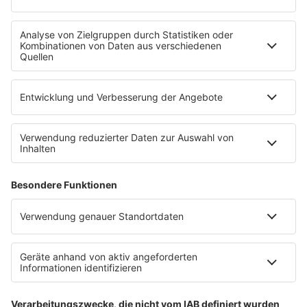
bigFM App
radio.de
radioplayer.de
Partner
WERBUNG
Leistungen und Produkte
Mediadaten und Preisliste
Ansprechpartner
RECHTLICHES
Impressum
Datenschutz
Datenschutzeinstellungen
Datenverarbeitung bei Gewinnspielen
Teilnahmebedingungen
Gewinnspielregeln Social Media
Bildnachweise