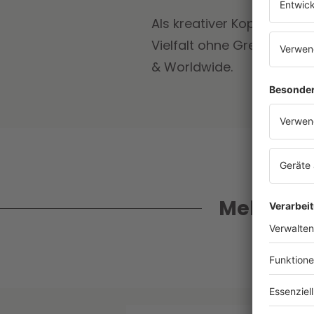
Als kreativer Kopf und Pr
Vielfalt ohne Grenzen – 
& Worldwide.
Mehr Inf