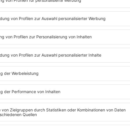
n Allstyle-Sound verbindet DJ P. mühelos verschi
Sets – ob auf internationalen Bühnen, in Clubs ode
ots:
interglemm – Afterpartys
 im Mercedes-Benz Museum Stuttgart