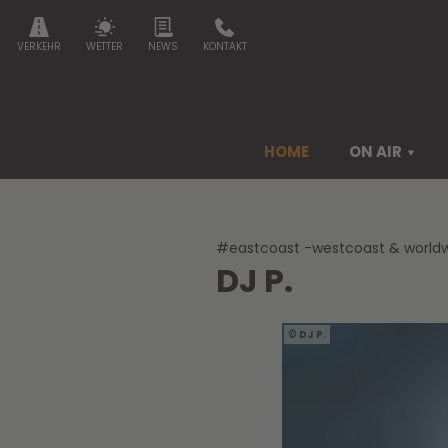
VERKEHR
WETTER
NEWS
KONTAKT
HOME
ON AIR
#eastcoast -westcoast & world
DJ P.
DJ P.