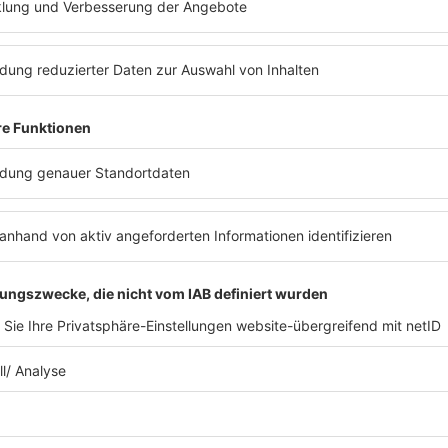
oducer hinter der Radioshow “bigFM Worldbeats” ste
inspiriert vom eigenen Team und dem Sound zwisc
DJ P. AUF FACEBOOK
os
DJ P. AUF INSTAGRAM