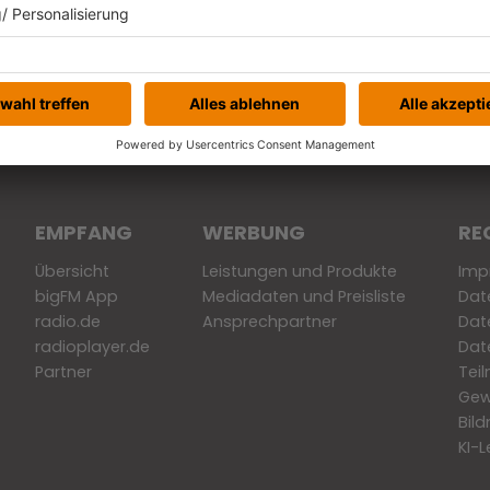
Buchungsanfrage
EMPFANG
WERBUNG
RE
Übersicht
Leistungen und Produkte
Imp
bigFM App
Mediadaten und Preisliste
Dat
radio.de
Ansprechpartner
Dat
radioplayer.de
Dat
Partner
Tei
Gew
Bil
KI-L