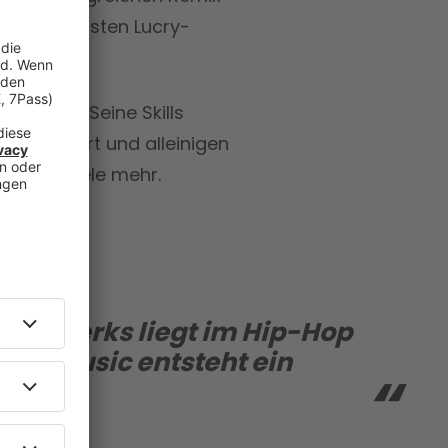
 für die ersten Lucry-
henland. Seine Skills
ls Support und alleinigen
her
und viele mehr.
Handwerks liegt im Hip-Hop
xed Music entsteht ein