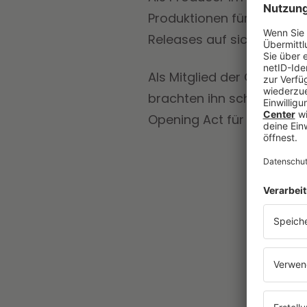
Produktionen für internati
Releases auf sich aufme
Als Mitglied der Ghosttown
brachten ihn schon vor se
Opening Act für US-Lege