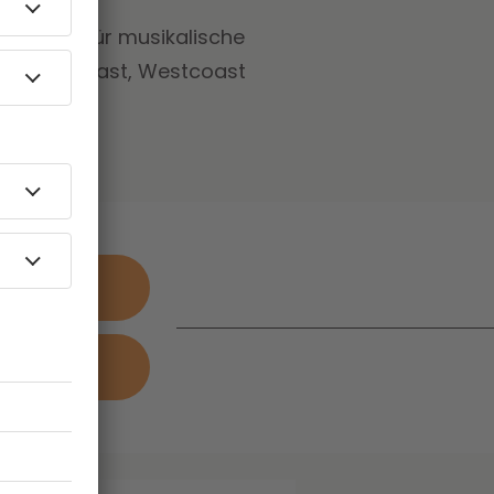
ht DJ P. für musikalische
hen Eastcoast, Westcoast