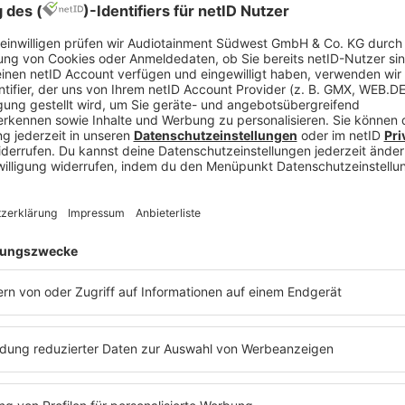
onale Stars wie B2K, The Game, Usher, Ludacris und
rksam gemacht.
 DJs tourte DJ P. durch Asien, Osteuropa und Griec
iner Radiozeit auf große Bühnen – unter anderem a
nden wie
Busta Rhymes
,
Destiny’s Child
,
DMX
,
Us
„Die Basis des DJ-
– kombiniert mit Mi
kraftvolles Set.“
– DJ P. über seine Sets