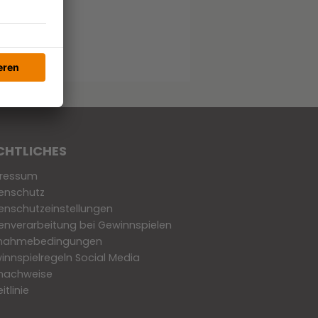
CHTLICHES
ressum
enschutz
enschutzeinstellungen
enverarbeitung bei Gewinnspielen
lnahmebedingungen
innspielregeln Social Media
dnachweise
eitlinie