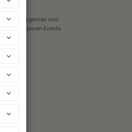
edene Musikgenres und
r bei exklusiven Events.