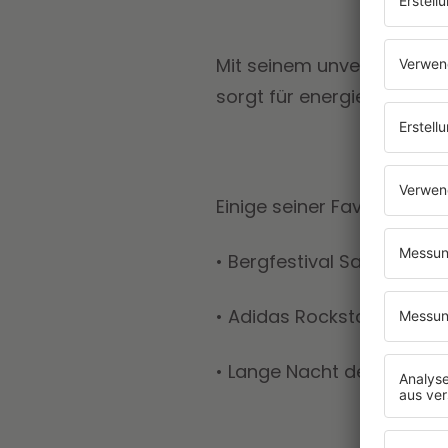
Mit seinem unverkennbare
sorgt für energiegeladene 
Einige seiner Favourite Sp
•
Bergfestival Saalbach-H
•
Adidas Rockstars Events
•
Lange Nacht der Museen