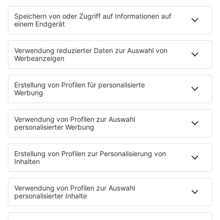
Beiden Rapper wurde die Kaution verweigert, sie
legen beide Revision ein.
HOME
INFOS
Kontakt
Jobs & Praktika
Pressekontakt
Presse & Downloads
Wetter