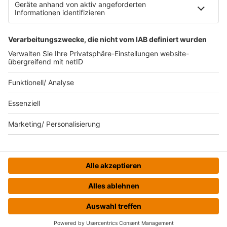
Datenverarbeitung bei Gewinnspielen
Teilnahmebedingungen
Gewinnspielregeln Social Media
Bildnachweise
KI-Leitlinie
© bigFM - Eine Marke der Audiotainment Südwest GmbH &
Co. KG
HOME
STREAMS
MENÜ
LOGIN