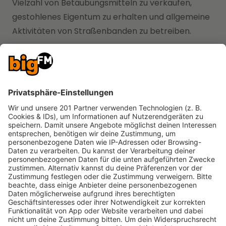
Vielzahl von Betäubungsmitteln zu verkaufen,
gestohlenes Eigentum zu erhalten und allgemeine
Aktivitäten von Straßenbanden zu betreiben.
Kurz nach der Verhaftung wurde der Rapper
wegen RICO-Anklagen in das Gefängnis von Fulton
County eingewiesen, die Staatsanwaltschaft sucht
in seinen Lyrics und Videos nach kriminellen
Verbindungen.
Kaution verweigert