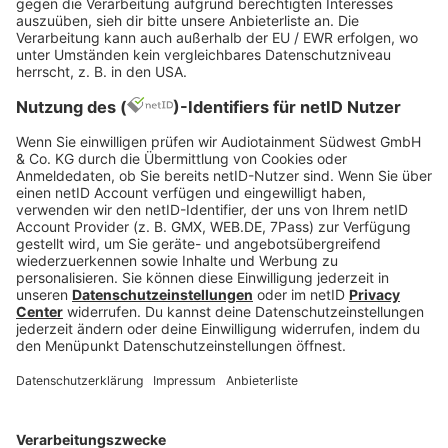
Während Gunna darauf hoffte, nach einer
gezahlten Kaution erneut sein Unwesen treiben zu
können, wurde der Rapper eines Besseren belehrt:
Am Montag, den 23. Mai 2022 wurde sein Antrag
abgelehnt und er bleibt bis zur Anhörung im
Januar 2023 hinter Gittern.
“Sie [Gunna und Young Thug] sind diejenigen, die die
Gewalt dirigieren“, behauptete ein Staatsanwalt
der Bezirksstaatsanwaltschaft von Fulton County
laut
Rap-Up
. “Sie lenken ihre Jungs.”