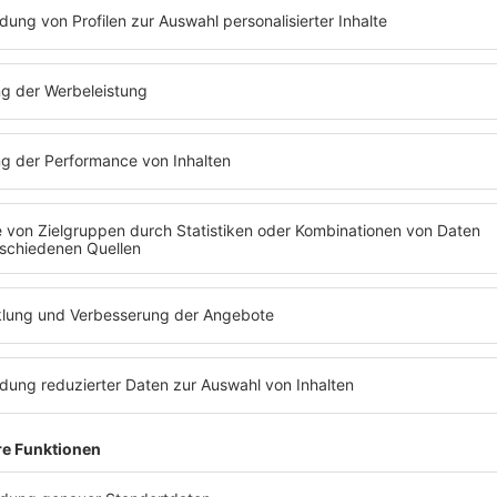
cheint
ws lässt sich Bill Kaulitz den Mund nicht mehr verbi
einige Kapitel nieder und wird bereits am 01. Febr
cide: Meine ersten dreißig Jahre” veröffentlichen.
 Platz eins der Amazon Rankings “Biografien von As
r)” und
wurde auf der Website wie folgt beschrie