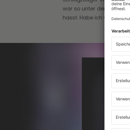
war so unter der Gürtelli
hasst. Habe ich vielleich