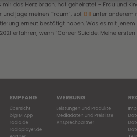
mir das Herz brach, hat geheiratet – Frau und Kind
r und jage meinen Traum”, soll
Bill
unter anderem n
ntierung erneut bestätigt haben. Was es mit jenem 
2021 erfahren, wenn “Career Suicide: Meine ersten
EMPFANG
WERBUNG
RE
Übersicht
Leistungen und Produkte
Imp
bigFM App
Mediadaten und Preisliste
Dat
radio.de
Ansprechpartner
Dat
radioplayer.de
Dat
Partner
Tei