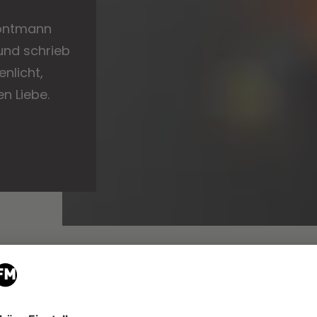
rontmann
und schrieb
nlicht,
n Liebe.
er
eröffentlichten
die Jungs von Tokio Hotel
ihre Singl
Bill und Tom Kaulitz den Text selbst geschrieben 