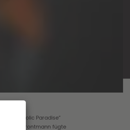
e “Melancholic Paradise”
haben. Der Frontmann fügte