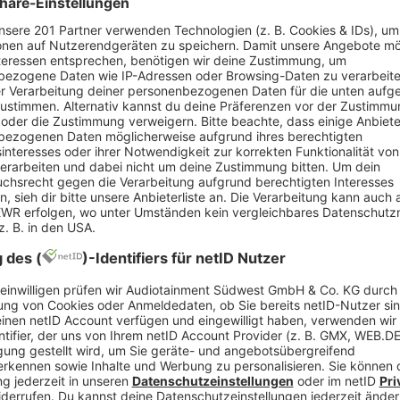
a Instagram hinzu, wie er auf die Lyrics kam: “Es 
ich glaub, es ist das, was ich und Los Angeles ge
 ist das erste Wort, das ihm zu mir einfällt und m
eine Traurigkeit in mir und hab das Gefühl, ich vers
ng feiert das Leben mit 80's Disco Vibes und ein bi
de nicht so gut bei einigen Fans an und sorgte d
fentlicht worden waren. Die Kaulitz-Zwillinge wol
 äußerten sich im Interview mit “
Watson
” wie folg
 schreiben und sie begründen. Aber man muss dab
tikel dann dreimal geschrieben: ‘Und die beiden a
ir nur, ich hab's schon beim ersten Mal verstanden”
pruch auch immer: ‘
Die anderen beiden, deren Na
d: Weißt du auf Anhieb, wie alle von Rammstein he
[…] Ich habe gerade eine Rezension zu unserem n