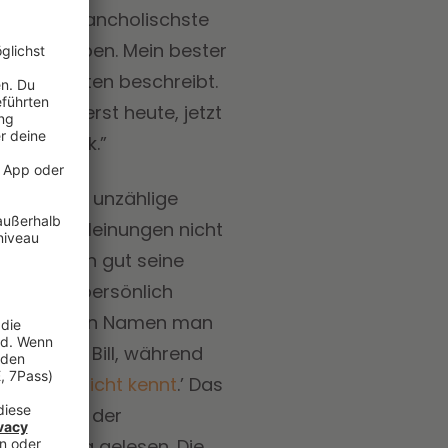
ist die melancholischste
meinsam haben. Mein bester
ich am besten beschreibt.
tehe das erst heute, jetzt
sschen Funk.”
afür, dass unzählige
lten jene Meinungen nicht
t: “Man kann gut seine
ei nicht persönlich
nderen, deren Namen man
, gestand Bill, während
men man nicht kennt
.’ Das
ißen? Oder der
euen Song gelesen. Die