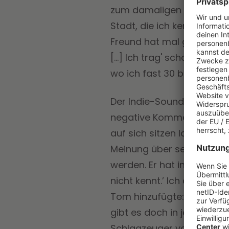
zum damaligen Zeitpunkt vi
Stadt, die ich kenne und 
Freund hat mal gesagt, es
[…] Ich trag' schon immer 
wo ich fast 30 bin. Der So
Der Indie-Sound kam am En
negative Kommentare veröf
auf sich sitzen lassen und
Meinung über seinen Song
werden. Er hat in dem Ar
nicht kennt.’ Ich dachte m
Tom hinzufügte: “Dieser S
gibt es doch in jeder Ban
Schlagzeuger von AC/DC? 