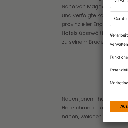
Nähe von Magdeburg, war B
und verfolgte konsequent 
provinzieller Enge. Zum er
Hotels überwältigendem E
zu seinem Bruder Tom.”
Neben jenen Themen soll 
Herzschmerz auseinanderg
haben, welchen er niemal