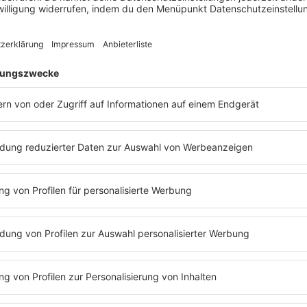
nie, da habe ich gedacht, da muss irgendwas passier
t von dem mal die Tochter gevögelt?!”