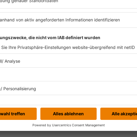
ill Anfeindungen und Unverständnis gewohnt, ließ
seine künstlerischen Visionen und seinen Traum e
sten Mal erzählt er hier offen von seiner Kindheit 
rfolg, aber auch von Eskapaden, Einsamkeit und 
sich der Tokio Hotel-Frontmann ebenfalls mit de
esetzt haben und erstmals offen und ehrlich üb
s wieder vergessen kann.