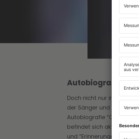
Autobiografie ers
Doch nicht nur in Intervie
der Sänger und Songwriter 
Autobiografie “Career Sui
befindet sich aktuell auf
und “Erinnerungen (Büche