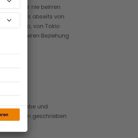
 sich aber nie beirren
ines Lebens abseits von
im Nirgendwo, von Tokio
der besonderen Beziehung
m Thema Liebe und
er den Mann geschrieben