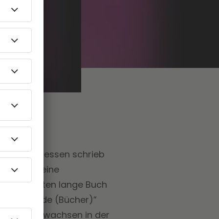
eten. Stattdessen schrieb
uar 2021 seine
Das 384 Seiten lange Buch
iaten”, “Mode (Bücher)”
ben
: “Aufgewachsen in der