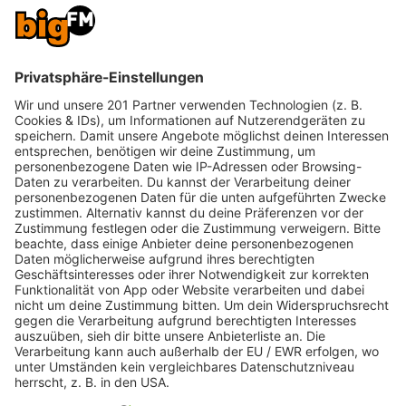
Model werden und stattdessen war ich pummelig
und klein. Ich steckte schon früh in der Pubertät.
Mit neun hatte ich Brüste. Mit elf habe ich meine
Periode bekommen. Mein Körper hat sich
schneller entwickelt als mein Gehirn. Es ist witzig,
weil man als Kind gar nicht über den eigenen
Körper nachdenkt. Und plötzlich schaust du an dir
herunter und denkst dir: ‘Whoa! Was muss ich tun,
damit das alles wieder weggeht?'”,
fragte Billie den
Interview-Partner
und gab ihren Fans ebenfalls
einige Ratschläge im Bezug zur mentalen
Gesundheit.
Laut Eilish soll man sich demnach viel Zeit geben
und gelassen sein, denn auch bei ihr hatte es sich
mit den Monaten und Jahren alles wieder