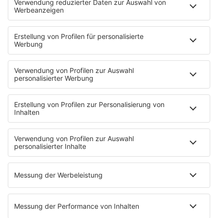
HOME
INFOS
Kontakt
Jobs & Praktika
Pressekontakt
Presse & Downloads
Wetter
EMPFANG
Übersicht
bigFM App