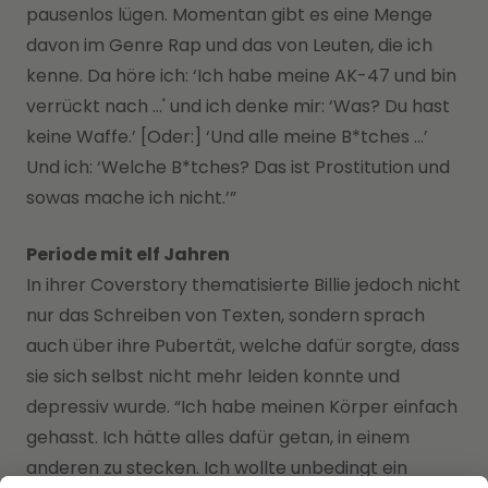
pausenlos lügen. Momentan gibt es eine Menge
davon im Genre Rap und das von Leuten, die ich
kenne. Da höre ich: ‘Ich habe meine AK-47 und bin
verrückt nach …' und ich denke mir: ‘Was? Du hast
keine Waffe.’ [Oder:] ‘Und alle meine B*tches …’
Und ich: ‘Welche B*tches? Das ist Prostitution und
sowas mache ich nicht.’”
Periode mit elf Jahren
In ihrer Coverstory thematisierte Billie jedoch nicht
nur das Schreiben von Texten, sondern sprach
auch über ihre Pubertät, welche dafür sorgte, dass
sie sich selbst nicht mehr leiden konnte und
depressiv wurde. “Ich habe meinen Körper einfach
gehasst. Ich hätte alles dafür getan, in einem
anderen zu stecken. Ich wollte unbedingt ein