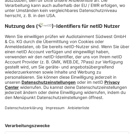
mich einfach mit auf den Weg. Ziemlich cool. Also
dann: Danke Yoga. Du bist wunderbar.”
Seit Jahren ein Anhänger
Adam Levine hat im Übrigen nicht das erste Mal
über seiner Vorliebe gesprochen. Bereits im
Interview mit dem
“Men’s Health”-Magazin
aus
dem Jahr 2013 berichtete der Musiker darüber,
dass er vor jeder Show eine Stunde lang auf seiner
Matte Übungen machen und mit seinem Yoga-
Lehrer Chad Dennis im Einklang sein würde. Seine