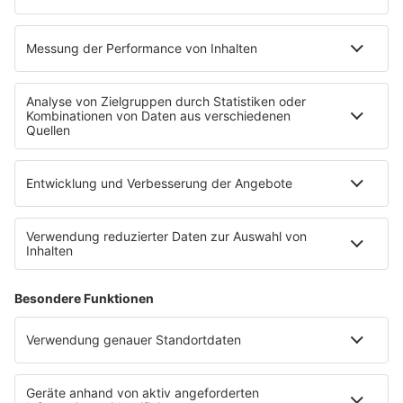
EMPFANG
Übersicht
bigFM App
radio.de
radioplayer.de
Partner
WERBUNG
Leistungen und Produkte
Mediadaten und Preisliste
Ansprechpartner
RECHTLICHES
Impressum
Datenschutz
Datenschutzeinstellungen
Datenverarbeitung bei Gewinnspielen