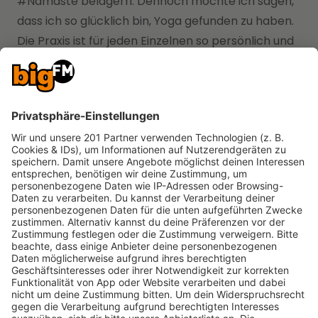
#Namaste belagern. Dennoch möchte ich sagen,
dass ich so glücklich bin, Yoga gefunden zu haben.
Die Praxis ist für jeden Einzelnen so persönlich und
für jeden einzigartig, dass ich etwas mit mir selbst
zögerte, bevor ich meine Sichtweise erklären
konnte. Dieses Mal hingegen möchte ich jedem,
der zuhört, davon berichten”, startete Adam in
seinen Post und gestand, dass sich die Übungen im
“Laufe der Jahre” positiv auf sein Leben ausgewirkt
hätten und er nicht nur dehnbarer sei, sondern
auch glücklicher. “Ich weiß, dass meine Praxis
voller Fehler und Unvollkommenheiten ist. Und
genau das macht es so mächtig - Ich strebe
danach es besser zu machen und bin gleichzeitig
zufrieden mit dem Fortschritt, den ich gemacht
habe. [Yoga] ist viel größer als ich und ich begebe