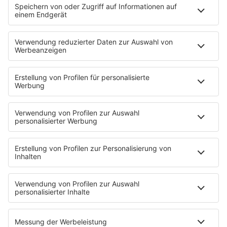
drei Lieblingspositionen sind im Übrigen
“VIRABHADRASANA II” (Der Krieger 2),
“CHATURANGA DANDASANA” (Die Bretthaltung)
und “VIRABHADRASANA III” (Der Krieger 3).
HOME
INFOS
Kontakt
Jobs & Praktika
Pressekontakt
Presse & Downloads
Wetter