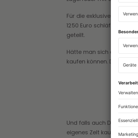
Für die exklusivere Varia
1250 Euro schläft man hie
geteilt.
Hätte man sich dies nicht
kaufen können. Doch auch
Und falls auch Du mit dabe
eigenes Zelt kaufen und d