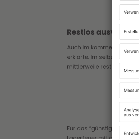
Restlos ausverkau
Auch im kommenden August
erklärte. Im selben Atemzu
mittlerweile restlos ausve
Für das “günstige” Packag
Lagerfeuer mit der Band -