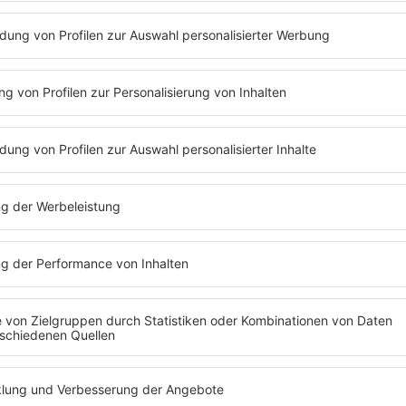
ft
 soll die Veranstaltung stattfinden, wie das Ma
g wurden alle Tickets veröffentlicht und siehe da? 
rkauft.
e - Zeltplatz (mit eigenem Zelt), Getränke, Essen, 
 muss man stolze 930 Euro auf den Tisch legen.