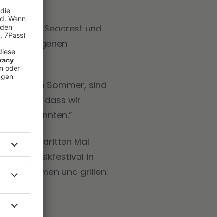
w mit Ryan Seacrest und
n ihrem eigenen
sen viel im Sommer, sind
 die Idee, dass wir
ngehen könnten.”
reits zum dritten Mal
igen Musikfestival in
, performen und grillen: