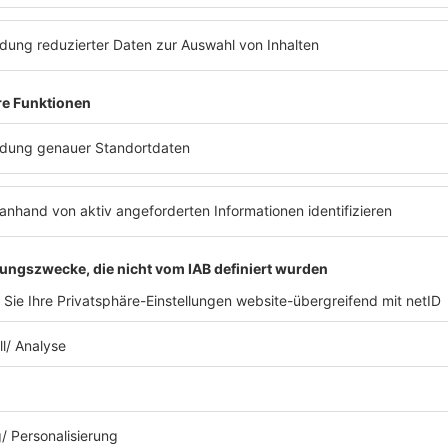
nte musste man ein bisschen tiefer in die Tasche g
r in einer eigenen Waldhütte, die Toiletten werde
 leisten können, hätte man sich auch eine Tageska
 diese waren nach wenigen Stunden restlos ausve
i sein möchtest, bleibt Dir nur noch eines zu tun: 
ieses in Deinem Wohnzimmer - oder auch im Garten