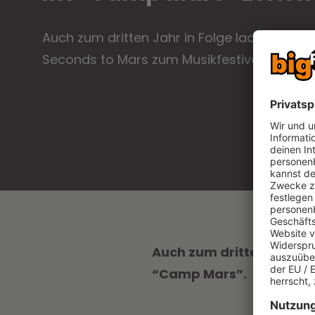
Auch zum dritten Jahr in Folge laden die J
Seconds to Mars zum Musikfestival “Camp 
Auch zum dritten Jahr i
“Camp Mars”.