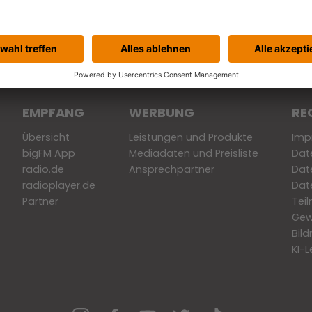
le Festivalbesucher beneiden …
EMPFANG
WERBUNG
RE
Übersicht
Leistungen und Produkte
Imp
bigFM App
Mediadaten und Preisliste
Dat
radio.de
Ansprechpartner
Dat
radioplayer.de
Dat
Partner
Tei
Gew
Bil
KI-L