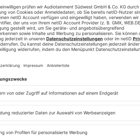
 einem Witz”, erklärte
Jared Leto
in einem Intervie
ch im Proberaum zusammengefunden hatten und vo
sere Fans ein Wochenende hautnah erleben. Wir rei
al da auf einem Festival. Irgendwann kam uns dann
talten und so auf die Wünsche unserer Anhänger ei
Scherz begann, ist nun zur Realität geworden. Be
econds to Mars
zum “Camp Mars” ein. Einem zweitäg
und Musiker gemeinsam zelten gehen und musizieren