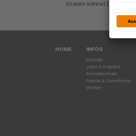
Stream kannst Du dann al
HOME
INFOS
Kontakt
Jobs & Praktika
Pressekontakt
Presse & Downloads
Wetter