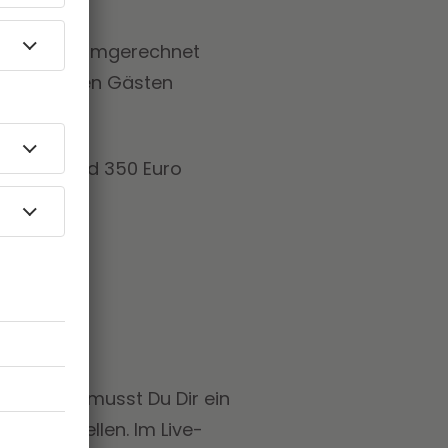
reifen. Für umgerechnet
n mit anderen Gästen
rte für rund 350 Euro
rkauft.
Bis August musst Du Dir ein
 - aufstellen. Im Live-