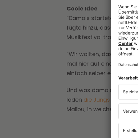
Coole Idee
“Damals startete alles mit
fügte hinzu, dass sie si
Musikfestival träumten.
“Wir wollten, dass uns un
mal hier auf einem Gig, m
einfach selber eines ges
Und was damals mit einem 
laden
die Jungs von 30 S
Malibu, in welchem Fans 