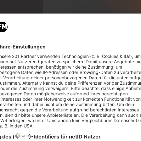
ungs von 30
Mars”.
n Folge laden die Jungs von 30 Seconds to Mars 