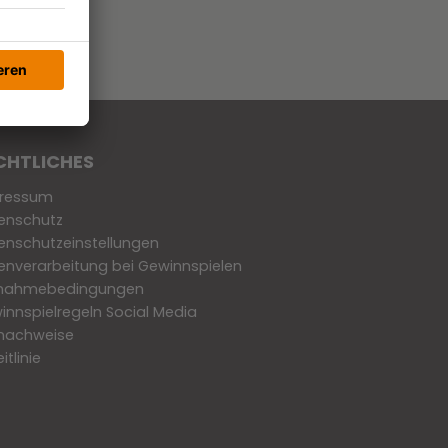
CHTLICHES
ressum
enschutz
enschutzeinstellungen
enverarbeitung bei Gewinnspielen
lnahmebedingungen
innspielregeln Social Media
dnachweise
eitlinie