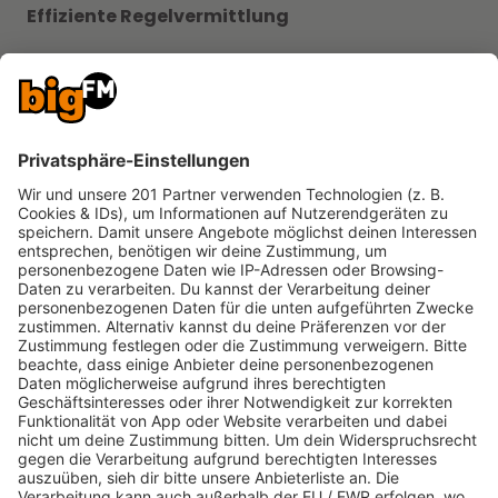
Effiziente Regelvermittlung
Lange Vorlesezeiten aus Anleitungen können die
Stimmung trüben. Es hat sich bewährt, wenn eine
Person die Regeln bereits im Vorfeld verinnerlicht
oder auf Anleitungsvideos zurückgreift. Auch Spiele
mit App-Unterstützung erleichtern den Einstieg
erheblich.
Der passende Abschluss
Ein gelungener Abend endet meist dann, wenn die
Motivation noch hoch ist. Ein kurzes,
unkompliziertes Kartenspiel als Absacker bildet
oft den idealen Ausklang einer geselligen Runde.