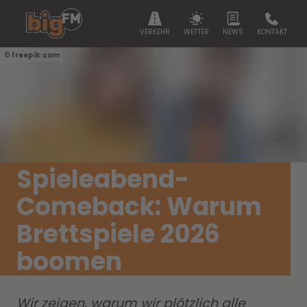
VERKEHR
WETTER
NEWS
KONTAKT
freepik.com
Spieleabend-
Comeback: Warum
Brettspiele 2026
boomen
Wir zeigen, warum wir plötzlich alle