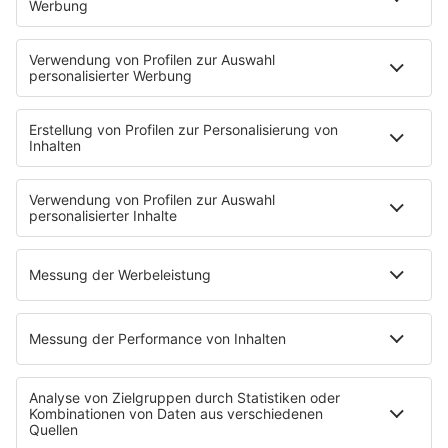
HOME
INFOS
Kontakt
Jobs & Praktika
Pressekontakt
Presse & Downloads
Wetter
EMPFANG
Übersicht
bigFM App
radio.de
radioplayer.de
Partner