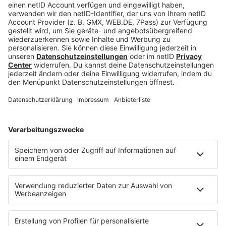
Spotify Playlist
kannst du dich auf die Indie-,
Electropop, Hip-Hop und Rap-Vibes einstimmen
und dich von der erstklassigen Auswahl unserer
bisherigen Acts überzeugen.
Kein Geheimkonzert verpassen!
Folge der
Geheimkonzert-Seite
deiner Stadt, um
benachrichtigt zu werden, wenn wir die nächste
Überraschung für dich bereithalten.
Finde dein nächstes Geheimkonzert in
München
,
Hamburg
,
Köln
,
Berlin
,
Düsseldorf
,
Dortmund
,
Stuttgart
,
Leipzig
,
Bremen
,
Mannheim
,
Heidelberg
,
Frankfurt
,
Hannover
,
Essen
,
Münster
,
Regensburg
,
Osnabrück
,
Oldenburg
,
Braunschweig
.