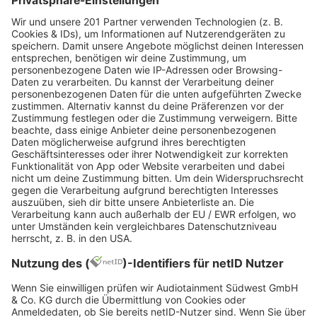
Wir überraschen dich bei jedem Konzert mit zwei
Artists, mal Newcomer:innen, mal etabliertere
Künstler:innen, die dich in intimer Atmosphäre mit
ihrer Musik verzaubern. Egal ob
Stuttgart
,
Frankfurt
oder
Düsseldorf
- wir lassen dich bis kurz
vor Konzertbeginn neugierig bleiben, in welcher
schönen Location dein besonderes Erlebnis
stattfindet. Aber keine Sorge: Geheimkonzerte
gibt es für alle! Wir sind bestimmt auch in deiner
Nähe - auch in
Heidelberg
,
Leipzig
und
Regensburg
kannst du dir dein super special Konzerterlebnis
abholen.
Ennio
,
Frytz
,
Berq
,
Provinz
,
EASY EASY
,
Blond
,
SALÒ
und
Paula Engels
- deine Lieblingsacts standen
schon auf unseren geheimen Bühnen. In unserer