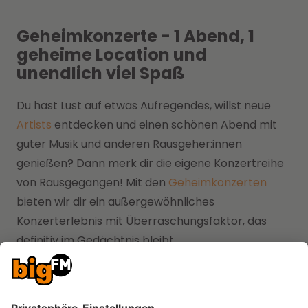
Geheimkonzerte - 1 Abend, 1
geheime Location und
unendlich viel Spaß
Du hast Lust auf etwas Aufregendes, willst neue
Artists
entdecken und einen schönen Abend mit
guter Musik und anderen Rausgeher:innen
genießen? Dann merk dir die eigene Konzertreihe
von Rausgegangen! Mit den
Geheimkonzerten
bieten wir dir ein außergewöhnliches
Konzerterlebnis mit Überraschungsfaktor, das
definitiv im Gedächtnis bleibt.
Bei den Geheimkonzerten sind die auftretenden
Künstler:innen und meist auch die Location geheim.