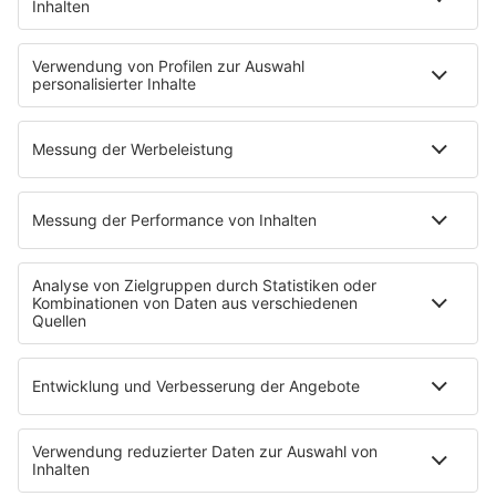
Kontakt
Jobs & Praktika
Pressekontakt
Presse & Downloads
Wetter
EMPFANG
Übersicht
bigFM App
radio.de
radioplayer.de
Partner
WERBUNG
Leistungen und Produkte
Mediadaten und Preisliste
Ansprechpartner