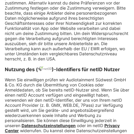
bigFM Deutschlands
biggste Beats
Jetzt abspielen