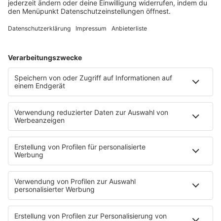
Es läuft:
ONE DIRECTION mit WHAT MAKES YOU
BEAUTIFUL
HOME
INFOS