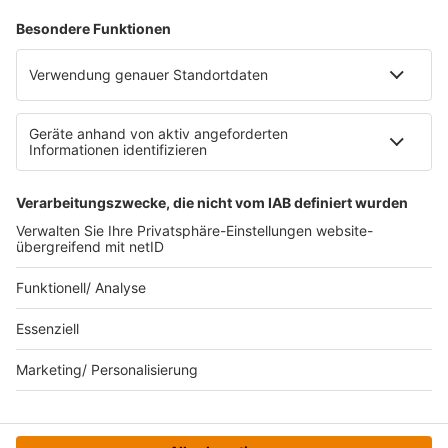
RECHTLICHES
Impressum
Datenschutz
Datenschutzeinstellungen
Datenverarbeitung bei Gewinnspielen
Teilnahmebedingungen
Gewinnspielregeln Social Media
Bildnachweise
KI-Leitlinie
© bigFM - Eine Marke der Audiotainment Südwest GmbH &
Co. KG