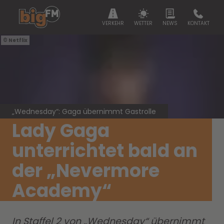
VERKEHR
WETTER
NEWS
KONTAKT
Netflix
„Wednesday“: Gaga übernimmt Gastrolle
Lady Gaga
unterrichtet bald an
der „Nevermore
Academy“
In Staffel 2 von „Wednesday“ übernimmt