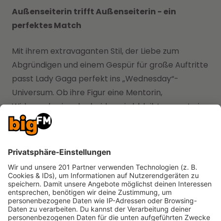
Außenseiterin trifft Außenseiterin - ein
perfektes Match
Mit ihrem extravaganten Stil, der Liebe zum
Abgründigen und einem Gespür für große Auftritte
passt Lady Gaga perfekt ins „Wednesday“-
Universum. Ob ihre Figur eine Mentorin,
Widersacherin oder beides wird, bleibt vorerst ein
Geheimnis - doch fest steht: Staffel 2 verspricht
düsteren Glamour, musikalische Highlights und
jede Menge Spannung.