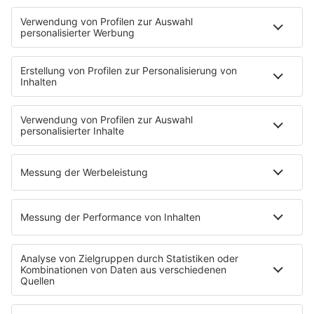
HOME
INFOS
Kontakt
Jobs & Praktika
Pressekontakt
Presse & Downloads
Wetter
EMPFANG
Übersicht
bigFM App
radio.de
radioplayer.de
Partner