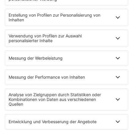
HOME
INFOS
Kontakt
Jobs & Praktika
Pressekontakt
Presse & Downloads
Wetter
EMPFANG
Übersicht
bigFM App
radio.de
radioplayer.de
Partner
WERBUNG
Leistungen und Produkte