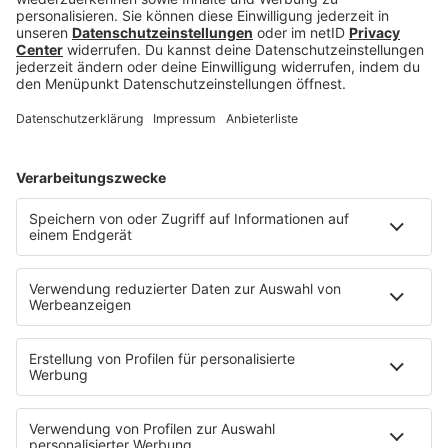
Jetzt abspielen
Es läuft:
Usher mit U REMIND ME