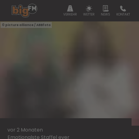
VERKEHR
WETTER
NEWS
KONTAKT
picture alliance / ABBfoto
vor 2 Monaten
Emotionalste Staffel ever