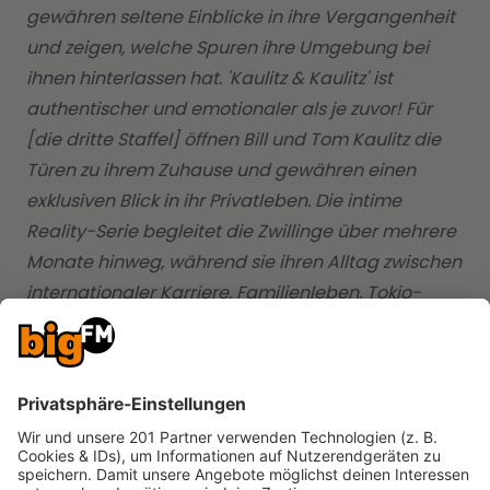
gewähren seltene Einblicke in ihre Vergangenheit
und zeigen, welche Spuren ihre Umgebung bei
ihnen hinterlassen hat. 'Kaulitz & Kaulitz' ist
authentischer und emotionaler als je zuvor! Für
[die dritte Staffel] öffnen Bill und Tom Kaulitz die
Türen zu ihrem Zuhause und gewähren einen
exklusiven Blick in ihr Privatleben. Die intime
Reality-Serie begleitet die Zwillinge über mehrere
Monate hinweg, während sie ihren Alltag zwischen
internationaler Karriere, Familienleben, Tokio-
Hotel-Tourneen, Partys, Drama, Flirts und dem
Leben in Hollywood meistern. Es ist eine
einzigartige Familien- und Erfolgsgeschichte
zweier Brüder aus Magdeburg."