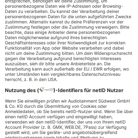
bigFM Deutschlands
biggste Beats