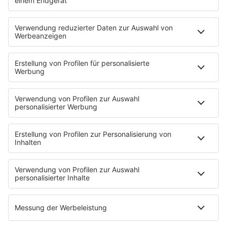
Es läuft:
JAMES HYPE mit SERATONIN
HOME
INFOS
Kontakt
Jobs & Praktika
Pressekontakt
Presse & Downloads
Wetter
EMPFANG