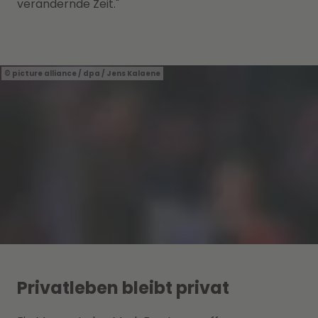
verändernde Zeit."
picture alliance / dpa / Jens Kalaene
Privatleben bleibt privat