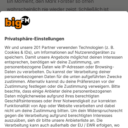
Ein Moment, den Mark Forster so offen
wahrscheinlich nie wieder zeigt. Schließlich ist
seine Beziehung zu Lena Meyer-Landrut, der
gemeinsame Sohn und das zweite Baby, welches
im Sommer 2026 zur Welt kommen soll, heilig für
ihn.
bigFM Deutschlands
biggste Beats