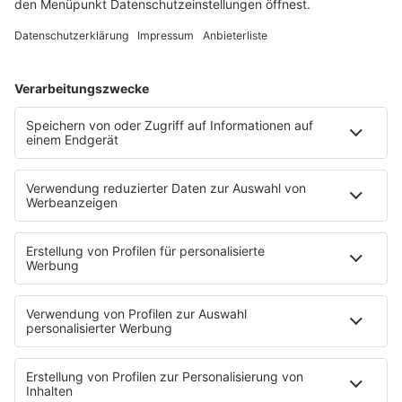
Es läuft:
JAY-Z & AMIL & JA RULE mit CAN I GET A...
HOME
INFOS
Kontakt