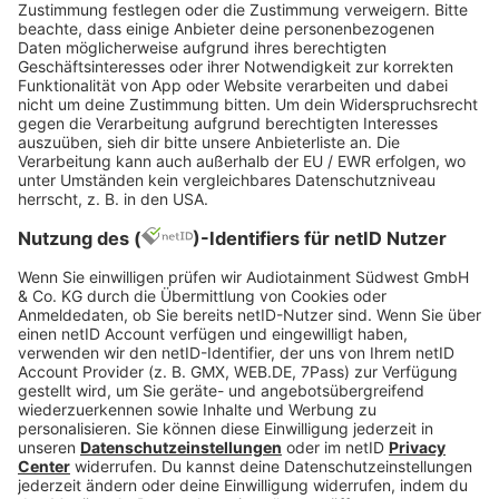
US Rap & HipHop
Jetzt abspielen