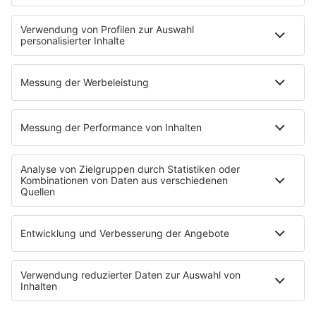
Jobs & Praktika
Pressekontakt
Presse & Downloads
Wetter
EMPFANG
Übersicht
bigFM App
radio.de
radioplayer.de
Partner
WERBUNG
Leistungen und Produkte
Mediadaten und Preisliste
Ansprechpartner