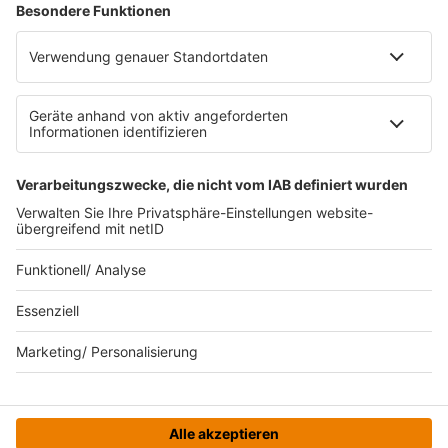
RECHTLICHES
Impressum
Datenschutz
Datenschutzeinstellungen
Datenverarbeitung bei Gewinnspielen
Teilnahmebedingungen
Gewinnspielregeln Social Media
Bildnachweise
KI-Leitlinie
© bigFM - Eine Marke der Audiotainment Südwest GmbH &
Co. KG