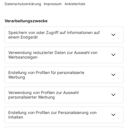
Es läuft:
APACHE 207 mit MATRIX
HOME
INFOS
Kontakt
Jobs & Praktika