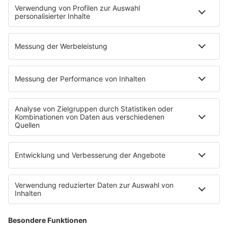
Pressekontakt
Presse & Downloads
Wetter
EMPFANG
Übersicht
bigFM App
radio.de
radioplayer.de
Partner
WERBUNG
Leistungen und Produkte
Mediadaten und Preisliste
Ansprechpartner
RECHTLICHES