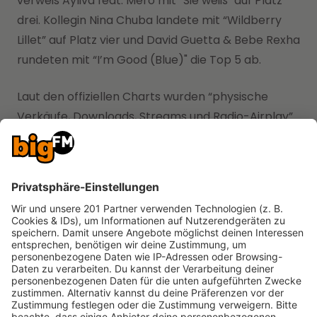
verweis Ayliva feat. Mero mit “Sie weiß" auf Platz
drei. Kollegin Nina Chuba landete mit “Wildberry
Lillet” auf Platz vier und David Guetta & Bebe Rexha
rundeten mit “I’m Good (Blue)" die Top 5 ab.
Laut den offiziellen Charts wurden “physische
Verkäufe, Downloads, Streams und Radio-Airplay”
in der Auswertung berücksichtigt.
Falls Du Dir noch mehr Hits von Apache 207
anhören möchtest, klick' Dich einfach in
nachfolgenden kostenlosen Stream: