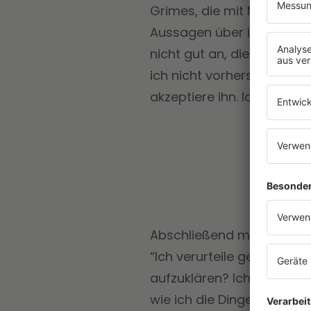
Grimes, die mit Musk drei 
Aussagen über ihren ehem
nicht gut an, die ganze Ze
ich nicht vorhersagen und
akzeptiere ihn. Ich mache
Abschließend meldete si
“Ich verurteile gerne den
aufzuklären? Ich komme g
wie ich die Dinge diplomat