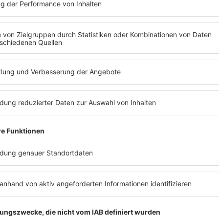
Kinder hat, sagte, sie ziehe “das Wohlergehen mein
aligen Lebensgefährten zu machen. “Ich verspreche
it für Dinge gehasst zu werden, von denen ich nich
 nicht kontrollieren kann. Dennoch habe ich diese
 das Beste daraus und wünsche allen einfach Glüc
ch Grimes noch zu einem weiteren
Tweet
zu Wort, i
 Naziismus – und die extremen Rechts. Würde das he
erade vom Frühstück und muss einen Flug erwisc
isch angehen soll, weil ich das Gefühl habe, dass 