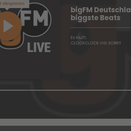
t abspielen
bigFM Deutschl
biggste Beats
Es läuft:
CLOCKCLOCK mit SORRY