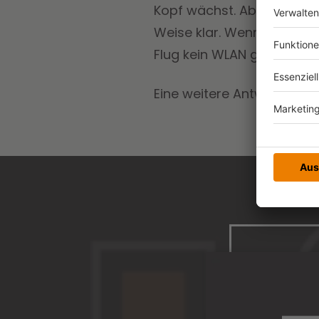
Kopf wächst. Aber wenn es
Weise klar. Wenn ich in d
Flug kein WLAN gibt.“
Eine weitere Antwort dar