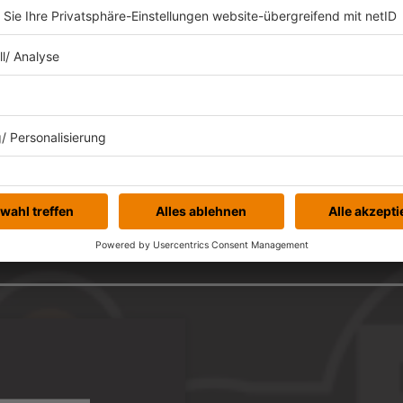
 diesbezüglich Bedenken gibt, stelle ich die Sache
en nächsten fünf Stunden nicht antworte, liegt es
auf hat Grimes am Ende nicht gegeben.