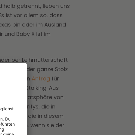
d halb getrennt, lieben uns
s ist vor allem so, dass
Texas bin oder im Ausland
ir und Baby X ist im
nder per Leihmutterschaft
ind seither der ganze Stolz
n Musk einen
Antrag
für
rfälle von Stalking. Aus
it und Privatsphäre von
ren Securitys, die in
rmationen, die in diesem
 gefährden, wenn sie der