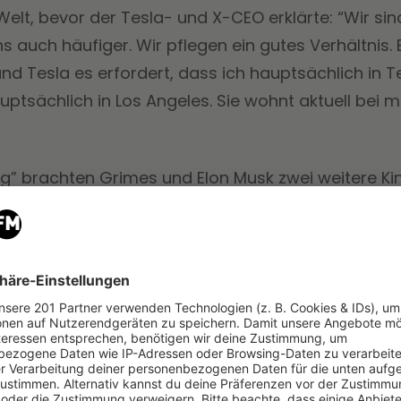
Welt, bevor der Tesla- und X-CEO erklärte: “Wir sin
auch häufiger. Wir pflegen ein gutes Verhältnis. E
nd Tesla es erfordert, dass ich hauptsächlich in 
auptsächlich in Los Angeles. Sie wohnt aktuell bei m
g” brachten Grimes und Elon Musk zwei weitere Ki
 Musk, kurz Y, und
Techno Mechanicus
, kurz Tau, s
vor Gericht erklären musste. Schließlich hatte Elo
ingereicht.
Darin hieß es
: “Es gab früher bereits Vo
k über ein Team von Bodyguards, um die Sicherhe
ährleisten zu können. Es gibt einen Stab von mehre
 um Musk und seine Familie zu beschützen. Die Info
könnten die Sicherheit von Musk und seinen Kindern
h gemacht werden.