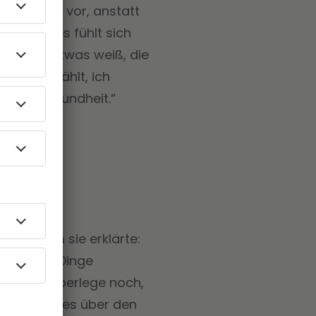
er Kinder“ vor, anstatt
 euch, es fühlt sich
t einmal etwas weiß, die
n Weg gewählt, ich
k und Gesundheit.“
n welchem sie erklärte:
lfen, die Dinge
hen und überlege noch,
mir das alles über den