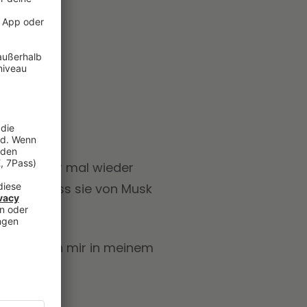
choss immer mal wieder
rte sie, dass sie von Musk
läft neben mir in meinem
 wünschst.”