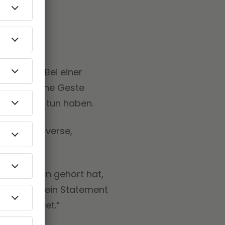
 werden: Bei einer
lon Musk eine Geste
 nichts zu tun haben.
ste Kontroverse,
haupt davon gehört hat,
t jedes Mal ein Statement
, die leidet.“