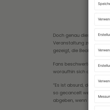
Doch genau dieses schöne 
Veranstaltung zur Amtsei
gezeigt, die Beobachter a
Fans beschwerten sich be
woraufhin sich die Kanadi
“Es ist absurd, dass jema
so gecancelt werden kann“,
abgeben, wenn er etwas mac