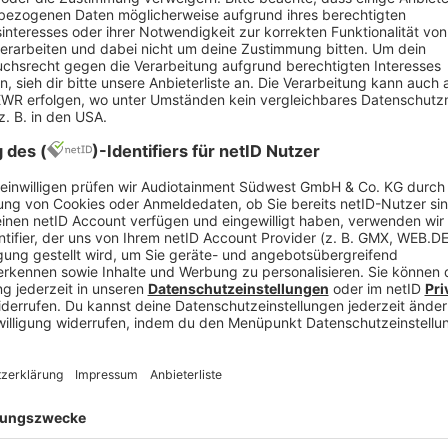
on Elon Musk
lebt seither ein Leben als dreifache Mutter und s
und den Vater ihrer drei Kinder. Passend dazu erklä
ar, sondern schrieb via X:
t’
. Ich bin abgehauen. Mein wunderbares Baby sch
 bereue nichts. Das Leben ist so schön, wie du es dir