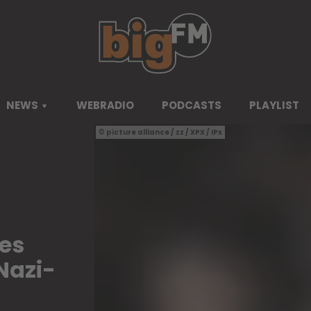
NEWS
WEBRADIO
PODCASTS
PLAYLIST
picture alliance / zz / XPX / IPx
mes
Nazi-