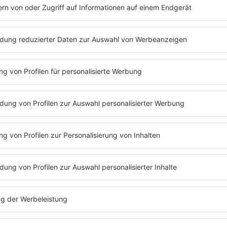
Leben scheint aktuell für Grimes zum Albtraum zu
nführung von Donald Trump hat Tech-Millliardär E
n den Hitlergruß erinnern. Ex-Grimes möchte damit
i der Sängerin über Musks Eskapaden und die jüng
erin selbst zu Wort melden musste.
nd für etwas, das sein Ex getan hat, bevor er über
 textete Grimes. “Ich bin nicht er. Ich werde nich
ht. Ich kann nur Liebe in eine Welt zurückschicken