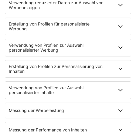
HOME
INFOS
Kontakt
Jobs & Praktika
Pressekontakt
Presse & Downloads
Wetter
EMPFANG
Übersicht
bigFM App