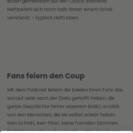
sitzen gemeinsam auf der Couch, während
Haftbefehl sich noch halb hinter einem Schal
versteckt – typisch Hafti eben.
Fans feiern den Coup
Mit dem Podcast liefern die beiden ihren Fans das,
worauf viele nach der Doku gehofft haben: die
ganze Geschichte hinter unserem BABO, erzählt
von den Menschen, die sie selbst erlebt haben.
Kein Schnitt, kein Filter, keine fremden Stimmen.
Stattdessen gibt es für uns alle echte Emotionen