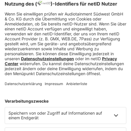
Jetzt abspielen
Es läuft:
CELO & ABDI & OLEXESH & NIMO mit RHYTHM N'
FLOUZ