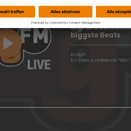
t abspielen
bigFM Deutschl
biggste Beats
Es läuft:
ELY OAKS & LAVINIA mit *NEU* 