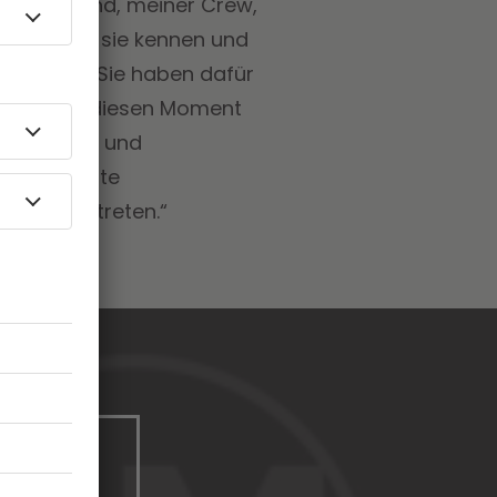
meiner Band, meiner Crew,
haben, was sie kennen und
as los war. Sie haben dafür
ss ihr uns diesen Moment
Intensivste und
ie und fügte
schen auftreten.“