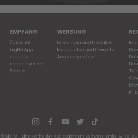
EMPFANG
WERBUNG
RE
Übersicht
Leistungen und Produkte
Imp
bigFM App
Mediadaten und Preisliste
Dat
radio.de
Ansprechpartner
Dat
radioplayer.de
Dat
Partner
Tei
Gew
Bil
KI-L
© bigFM - Eine Marke der Audiotainment Südwest GmbH & Co. KG