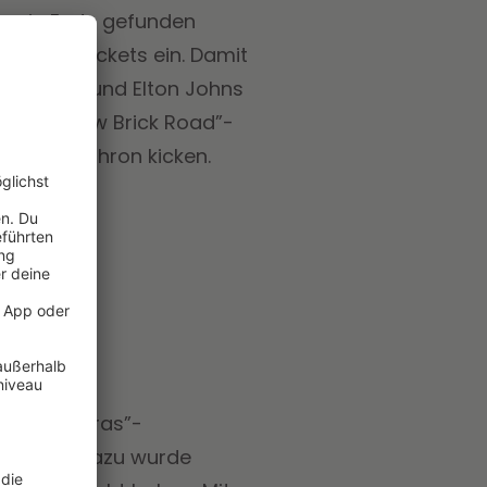
n ein Ende gefunden
auf von Tickets ein. Damit
e
sichern und Elton Johns
ewell Yellow Brick Road”-
ete, vom Thron kicken.
rer “The Eras”-
 Passend dazu wurde