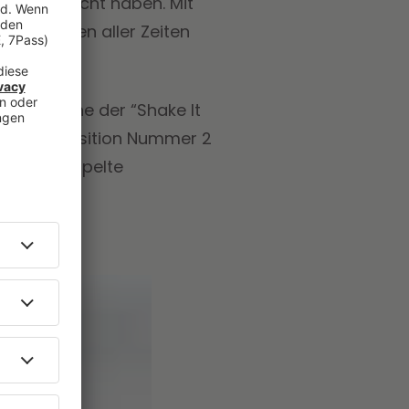
r eingebracht haben. Mit
zertreisen aller Zeiten
 Tour
"-Reihe der “Shake It
sich auf Position Nummer 2
or das Doppelte