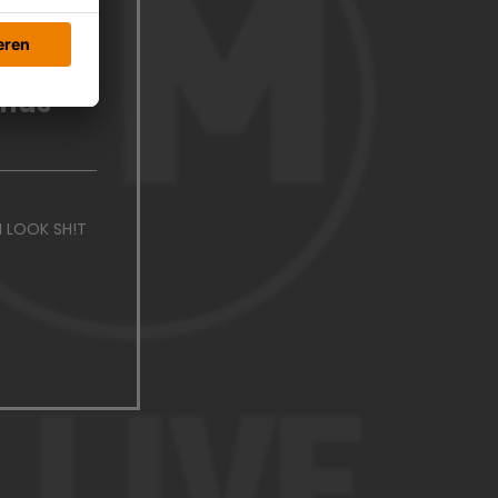
ands
I LOOK SH!T