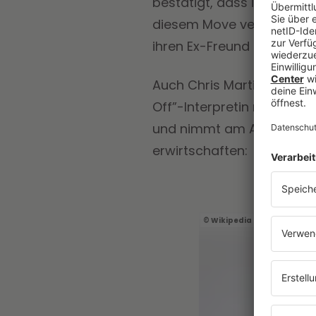
bestätigt, dass ihre 149 
diesem Move verfrachtete 
ihren Ex-Freund Harry Sty
Auch Chris Martin kann mi
Off”-Interpretin nicht da
und nimmt am Abend circa 
erwirtschaften:
Wikipedia