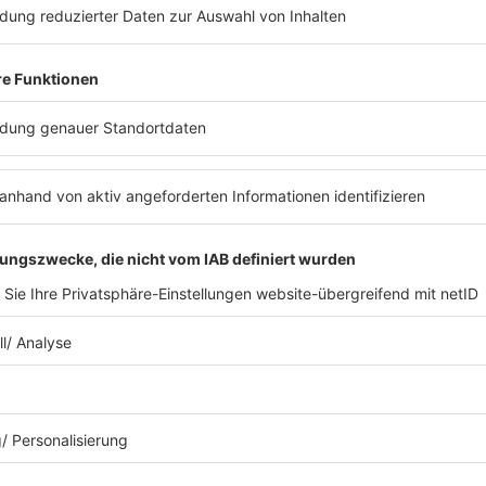
nteuer meines Lebens und ich spreche im Namen 
rlassen haben und Zeit fernab von allem verbracht 
n sind, als sie krank waren, als in ihrem Leben etw
für euch stattfand. Wir werden nie vergessen, da
 das Aufregendste, Mächtigste, Elektrisierendste, 
h in meinem Leben je gemacht habe“, schwärmte s
durften auf dieser Tour vor über zehn Millionen Men