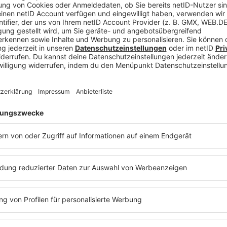
Abende sage und schreibe 2,077 Milliarden US-Dolla
Swift im gesamten Ranking der erfolgreichsten Kon
les und dessen “Love On”-Tour auf Platz 6.
t seiner anhaltenden “
Music of the Spheres World
s Wasser reichen. Seine Gruppe Coldplay befindet 
6,5 Millionen Dollar ein. Im Vergleich konnte Tayl