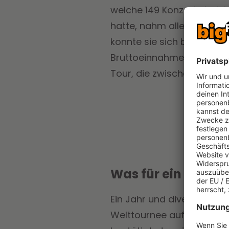
welche 149 Konzerte bein
hatte, nahm allein in Nord
konnte sie sich bereits e
Bruttoeinnahmen von 861 Mi
Tour, die zwischen 2013 u
Was für ein Erfolg
Ein Jahr und diverse Show
Welttournee auf der Bühn