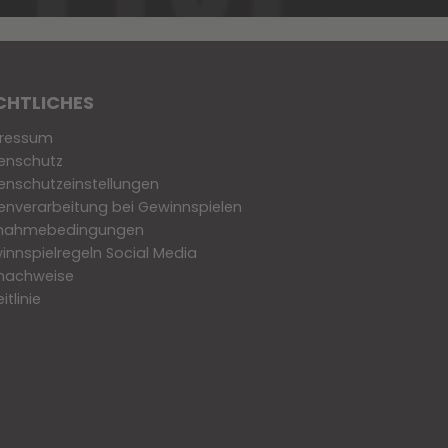
CHTLICHES
ressum
enschutz
enschutzeinstellungen
enverarbeitung bei Gewinnspielen
lnahmebedingungen
innspielregeln Social Media
dnachweise
eitlinie