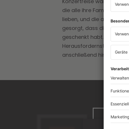
Konzertreise war das Abe
die alle ihre Familien ve
lieben, und die aufgetrete
gesorgt, dass diese Show 
geschenkt habt. […] Es war
Herausfordernste, was ic
anschließend hinzu: “Wir 