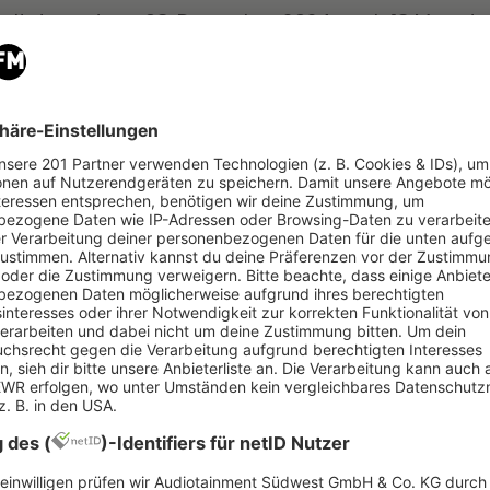
haltete und am 08. Dezember 2024 nach 18 Monate
amerika über eine Milliarde US-Dollar mit dem Verk
inen neuen Eintrag im
Guinnessbuch der Weltrekord
llionen Euro [939 Millionen Dollar] mit seiner “Far
nd 2018 stattgefunden hat und 328 Shows beinhalt
s später stand Taylor ein letztes Mal im Rahmen ih
e und bedankte sich abschließend bei allen Fans.