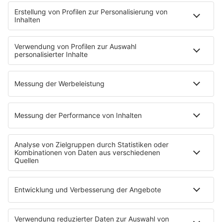
INFOS
Kontakt
Jobs & Praktika
Pressekontakt
Presse & Downloads
Wetter
EMPFANG
Übersicht
bigFM App
radio.de
radioplayer.de
Partner
WERBUNG
Leistungen und Produkte
Mediadaten und Preisliste