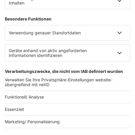
Ansprechpartner
RECHTLICHES
Impressum
Datenschutz
Datenschutzeinstellungen
Datenverarbeitung bei Gewinnspielen
Teilnahmebedingungen
Gewinnspielregeln Social Media
Bildnachweise
KI-Leitlinie
© bigFM - Eine Marke der Audiotainment Südwest GmbH &
Co. KG