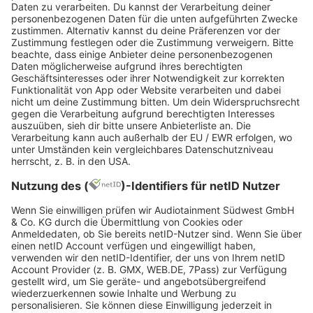
bigFM Deutschlands
biggste Beats