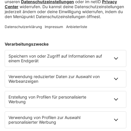
Jetzt abspielen
Es läuft:
JOSH FAWAZ mit LIKE A PRAYER
HOME