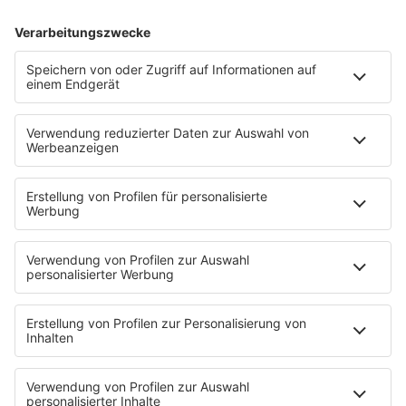
Es läuft:
TIESTO mit THE BUSINESS (GUMMIBEAR REMIX)
HOME
INFOS
Kontakt
Jobs & Praktika
Pressekontakt
Presse & Downloads