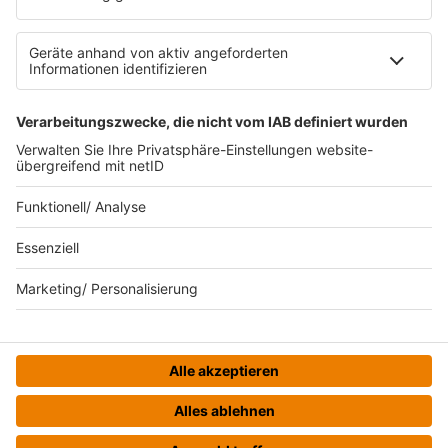
Datenschutz
Datenschutzeinstellungen
Datenverarbeitung bei Gewinnspielen
Teilnahmebedingungen
Gewinnspielregeln Social Media
Bildnachweise
KI-Leitlinie
© bigFM - Eine Marke der Audiotainment Südwest GmbH &
Co. KG