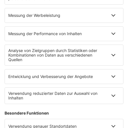
Wetter
EMPFANG
Übersicht
bigFM App
radio.de
radioplayer.de
Partner
WERBUNG
Leistungen und Produkte
Mediadaten und Preisliste
Ansprechpartner
RECHTLICHES
Impressum