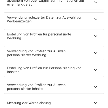
Es läuft:
APACHE 207 & LUCIANO mit TIEFGARAGEN
HOME
INFOS
Kontakt
Jobs & Praktika
Pressekontakt
Presse & Downloads
Wetter
EMPFANG