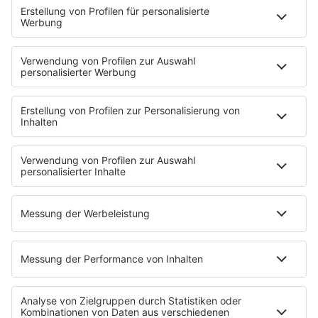
HOME
INFOS
Kontakt
Jobs & Praktika
Pressekontakt
Presse & Downloads
Wetter
EMPFANG
Übersicht
bigFM App
radio.de
radioplayer.de
Partner