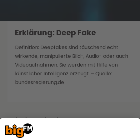
Erklärung: Deep Fake
Definition:
Deepfakes sind täuschend echt
wirkende, manipulierte Bild-, Audio- oder auch
Videoaufnahmen. Sie werden mit Hilfe von
künstlicher Intelligenz erzeugt. – Quelle:
bundesregierung.de
Wie funktionieren Deep Fakes?
Es gibt bereits einige kostenlose und auch