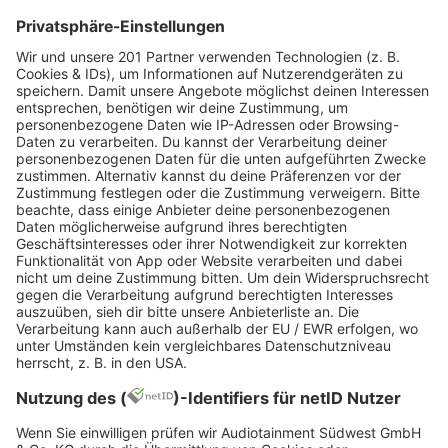
kostenpflichtige Webdienste, mit denen Audio-
Deep Fakes erstellt werden können. Damit die KI
ein täuschend echtes Stimmprofil erstellen kann,
benötigt sie nur circa 30 Minuten Audiomaterial.
Dazu eignen sich Podcasts, Live-Videos,
Sprachnachrichten oder auch Stories bei
Instagram und WhatsApp. Mit zusätzlichen
Einstellungen lässt sich die Stimme anpassen,
wodurch sie noch echter wirken kann.
Wie erkenne ich einen Deep
Fake?
Vor allem am Telefon ist es besonders schwer,