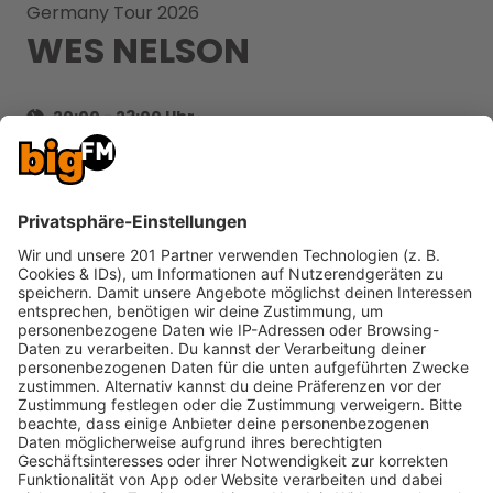
Germany Tour 2026
WES NELSON
20:00
-
23:00
Uhr
42,85
10997, Berlin
BiNuu
U-Bhf Schlesisches Tor
TICKETS
Wes Nelson kommt 2026 erstmals auf große
Deutschlandtour. Der britische Sänger und
Songwriter verbindet R&B, Pop und Dance zu
einem modernen, internationalen Sound und
landete bereits mehrere Hits.