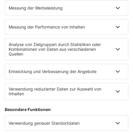
EMPFANG
Übersicht
bigFM App
radio.de
radioplayer.de
Partner
WERBUNG
Leistungen und Produkte
Mediadaten und Preisliste
Ansprechpartner
RECHTLICHES
Impressum
Datenschutz