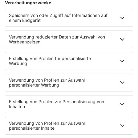
Es folgten weitere erfolgreiche Veröffentlichungen
wie „Nice To Meet Ya“, mit denen Wes Nelson
seinen unverkennbaren Sound weiter schärfte:
eingängige Melodien, tanzbare Beats und eine
markante Stimme, die ihn klar im internationalen
Pop- und R&B-Kosmos positioniert.
HOME
INFOS
Kontakt
Jobs & Praktika
Pressekontakt
Presse & Downloads
Wetter