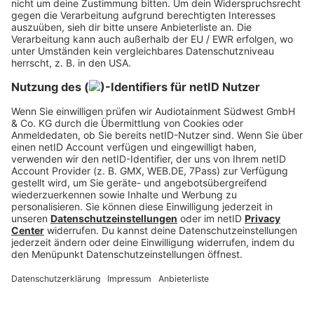
Mit einer einzigartigen Mischung aus R&B, Pop und
modernen Dance-Elementen zählt Wes Nelson zu
den spannendsten neuen Stimmen aus
Großbritannien. Der Sänger und Songwriter, der
ursprünglich durch seine Teilnahme an der TV-
Show „Love Island UK“ bekannt wurde, hat sich
längst als ernstzunehmender Künstler etabliert
und eine beeindruckende musikalische Karriere
aufgebaut.
Sein Durchbruch gelang ihm mit der Single „See
Nobody“, die sich zu einem internationalen Hit
entwickelte und Millionen von Streams generierte.