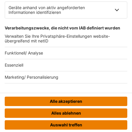
Datenschutzeinstellungen
Datenverarbeitung bei Gewinnspielen
Teilnahmebedingungen
Gewinnspielregeln Social Media
Bildnachweise
KI-Leitlinie
© bigFM - Eine Marke der Audiotainment Südwest GmbH &
Co. KG