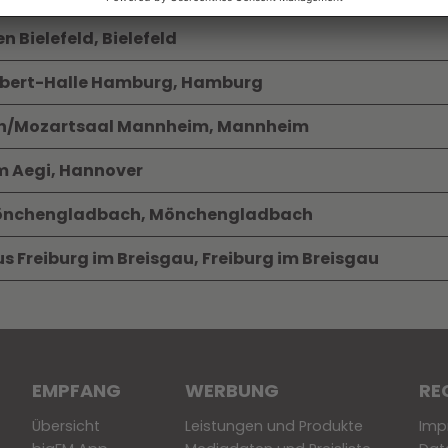
en Bielefeld, Bielefeld
ch-Ebert-Halle Hamburg, Hamburg
rten/Mozartsaal Mannheim, Mannheim
am Aegi, Hannover
X Mönchengladbach, Mönchengladbach
aus Freiburg im Breisgau, Freiburg im Breisgau
EMPFANG
WERBUNG
RE
Übersicht
Leistungen und Produkte
Imp