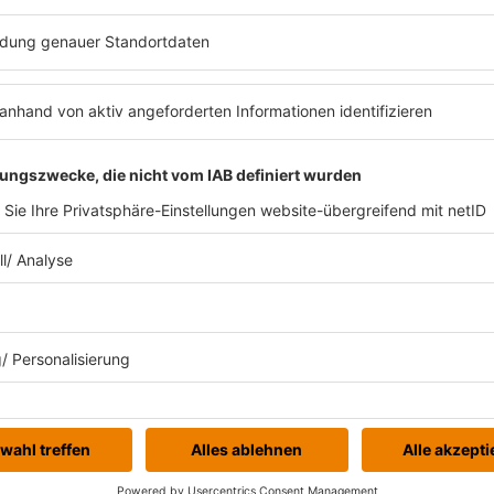
Weitere Events
erthalle Frankfurt, Frankfurt am Main
Hall , Berlin
nen Köln, Köln
enhalle Dortmund , Dortmund
l Theater Bremen, Bremen
onn – Opernhaus, Bonn
pert-Theater Lünen, Lünen
elin-Haus, Friedrichshafen
iches Schloss, Mainz