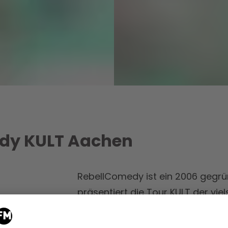
dy KULT Aachen
RebellComedy ist ein 2006 geg
präsentiert die Tour KULT der viel