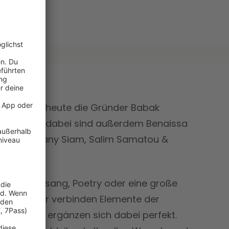
hören bis heute die Gründer Babak
lyas. Mit dabei sind außerdem Benaissa
ounouar, Hany Siam, Salim Samatou &
 Tanz, Gesang, Poetry oder eine große
 Die Künstler verbinden Elemente der
esie und ergänzen sich dabei perfekt.