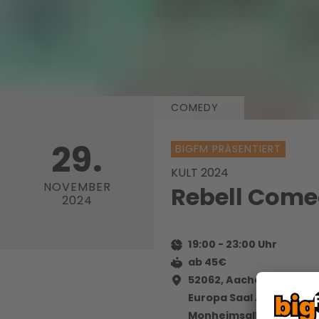
COMEDY
29.
BIGFM PRÄSENTIERT
KULT 2024
NOVEMBER
Rebell Come
2024
19:00
-
23:00
Uhr
ab 45€
52062, Aachen
Europa Saal Aachen
Monheimsallee 48