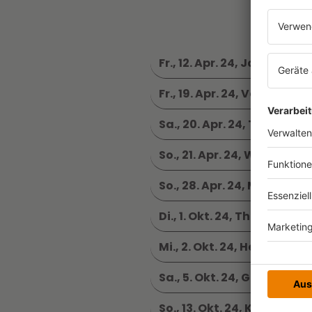
Fr., 12. Apr. 24, Jahrhund
Fr., 19. Apr. 24, Verti Music 
Sa., 20. Apr. 24, Tanzbrun
So., 21. Apr. 24, Westfal
So., 28. Apr. 24, Metropo
Di., 1. Okt. 24, Theater B
Mi., 2. Okt. 24, Heinz-Hil
Sa., 5. Okt. 24, Graf-Zepp
So., 13. Okt. 24, Kurfürstl