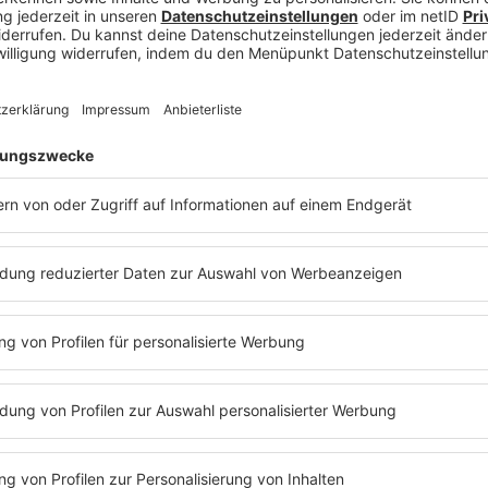
Gleichzeitig scheuen 
damit verbundene Vor
Gesellschaftskritik 
einzubinden. Auf die
Stand-up-Entertainm
sucht. Heute kann ma
großen Bühnen in Deu
zahlreichen TV- und