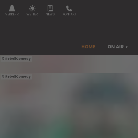
VERKEHR
WETTER
NEWS
KONTAKT
HOME
ON AIR
RebellComedy
RebellComedy