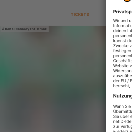
TICKETS
RebellComedy Ent. GmbH