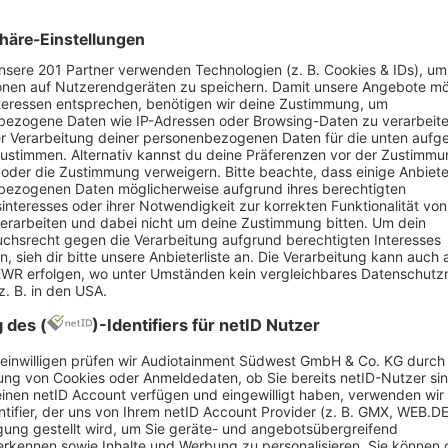
Zu Rebell Comedy ge
Ghassim und Usama E
Lamroubal, Khalid B
Alain Frei.
Ob schwarzer Humor,
Portion Selbstironie:
Comedy, Musik und Po