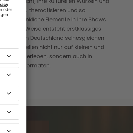
sie sich nicht, ihre kulturellen Wurzeln und
urteile zu thematisieren und so
und nachdenkliche Elemente in ihre Shows
se Art und Weise entsteht erstklassiges
ent, das in Deutschland seinesgleichen
n die Rebellen nicht nur auf kleinen und
tschland erleben, sondern auch in
 Youtube-Formaten.