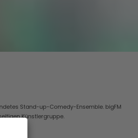
ründetes Stand-up-Comedy-Ensemble. bigFM
seitigen Künstlergruppe.