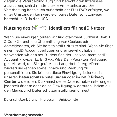
The last dance - WORLD TOUR
Noah Roberto