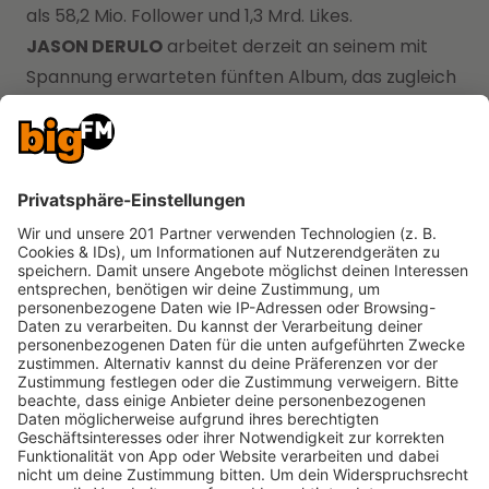
als 58,2 Mio. Follower und 1,3 Mrd. Likes.
JASON DERULO
arbeitet derzeit an seinem mit
Spannung erwarteten fünften Album, das zugleich
sein erstes bei Atlantic Records sein wird. Einen
ersten Vorgeschmack geben die im Februar
veröffentlichte Single „Saturday/Sunday“ mit David
Guetta, sowie die neuen Songs „Glad U Came“ und
„When Love Sucks“ feat. Dido.