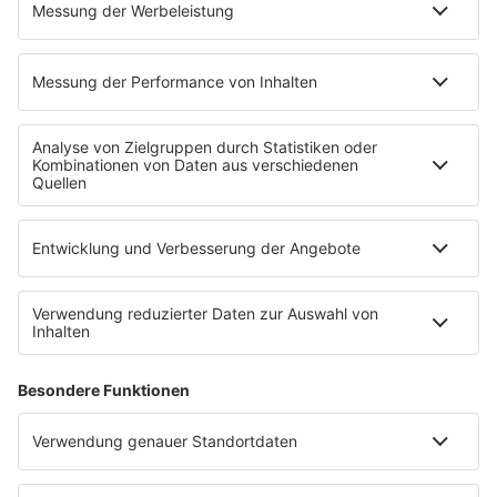
EMPFANG
Übersicht
bigFM App
radio.de
radioplayer.de
Partner
WERBUNG
Leistungen und Produkte
Mediadaten und Preisliste
Ansprechpartner
RECHTLICHES
Impressum
Datenschutz
Datenschutzeinstellungen