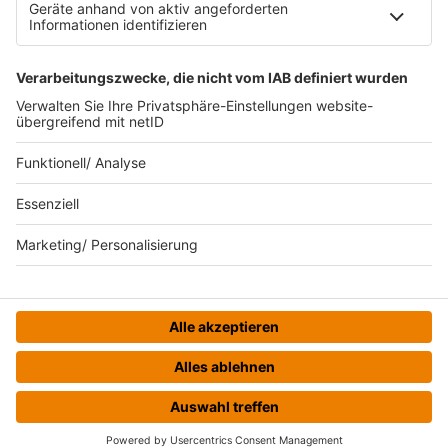
Datenverarbeitung bei Gewinnspielen
Teilnahmebedingungen
Gewinnspielregeln Social Media
Bildnachweise
KI-Leitlinie
© bigFM - Eine Marke der Audiotainment Südwest GmbH &
Co. KG
HOME
STREAMS
MENÜ
LOGIN