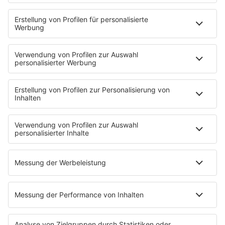
HOME
INFOS
Kontakt
Jobs & Praktika
Pressekontakt
Presse & Downloads
Wetter
EMPFANG
Übersicht
bigFM App
radio.de
radioplayer.de