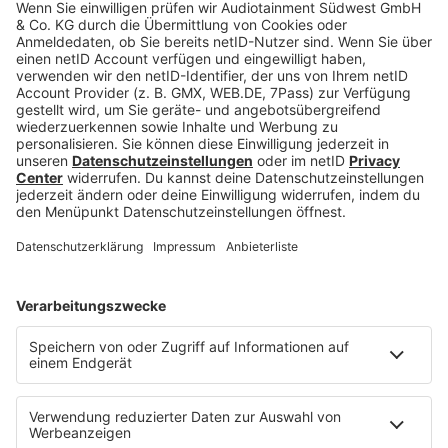
biggster Morningshow exklusiv genau das, was alle
Fans brennend interessiert. Schaltet ein!
+++ Bill Kaulitz in Deutschlands
biggster Morningshow // ab
07:07 Uhr +++
Hier geht's zum Webstream