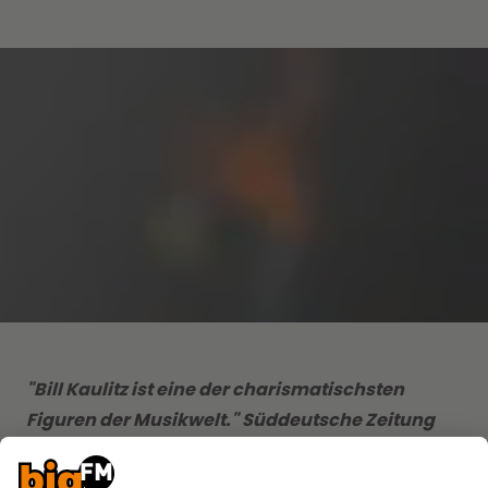
"Bill Kaulitz ist eine der charismatischsten
Figuren der Musikwelt." Süddeutsche Zeitung
"Er wäre heute nicht dort, wo er ist, hätte er nicht