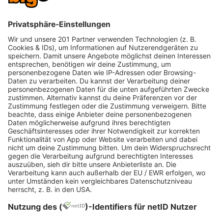
bedingungslos zu sich selbst gestanden." Vice
Bill Kaulitz ließt exklusiv in
Deutschlands biggster
Morningshow
Die Autobiographie aus dem Hause Ullstein Buch
Verlage umfasst 384 Seiten und wird ab dem 1.
Februar erhältlich sein. In Deutschlands biggster
Morninshow wird Bill täglich von Dienstag den 2.
Februar bis Freitag den 5. Februar exklusiv eine
spannende Textpassage aus "Career Suicide"
vorlesen und sich Kristinas und Renés Fragen
stellen. Offen wie ein Buch verrät Bill Deutschlands