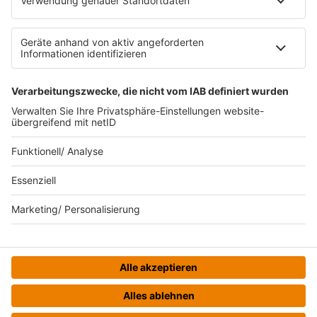
Datenschutz
Datenschutzeinstellungen
Datenverarbeitung bei Gewinnspielen
Teilnahmebedingungen
Gewinnspielregeln Social Media
Bildnachweise
KI-Leitlinie
© bigFM - Eine Marke der Audiotainment Südwest GmbH &
Co. KG