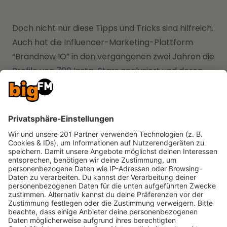
Doch nicht nur diese Tipps und Tricks sind hilfreich.
Auch hat die Influencer-Marketing-Plattform
“Brandnew IO” in den vergangenen zwei Jahren die
Profile von 700 Insta-Stars analysiert und deren
Strategien nun veröffentlicht. Hier sind die
wichtigsten Regeln:
Weniger ist mehr
Hashtags sind gut, wenn man gerade auf sich
aufmerksam machen möchte. Hat man dies
bereits geschafft, sind weniger dieser
Verlinkungen mehr. Schließlich möchte man seine
Supporter nicht vollspammen.
Längere Texte